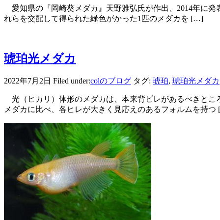
愛知県の『岡崎葵メダカ』天野雅弘氏が作出、2014年に発
れらを交配して得られた緑色がかった1匹のメダカを […]
琥珀光メダカ
2022年7月2日
Filed under:
colのブログ
タグ:
琥珀
,
琥珀光メダカ
光（ヒカリ）体形のメダカは、本来背ビレがあるべきところ
メダカに比べ、各ヒレが大きく見応えのあるフォルムを持つ [