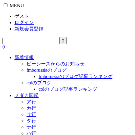
MENU
ゲスト
ログイン
新規会員登録
0
新着情報
ピーシーズからのお知らせ
fmborussiaのブログ
fmborussiaのブログ記事ランキング
colのブログ
colのブログ記事ランキング
メダカ図鑑
ア行
カ行
サ行
タ行
ナ行
ハ行