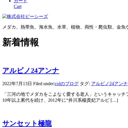
カート
Cart
メダカ、熱帯魚、海水魚、水草、植物、両性・爬虫類、金魚
新着情報
アルビノ24アンナ
2022年7月13日
Filed under:
colのブログ
タグ:
アルビノ24アンナ
「三河の地でメダカをこよなく愛する老人」というキャッチ
10年以上累代を続け、2012年に“井川系楊貴妃アルビ […]
サンセット極龍