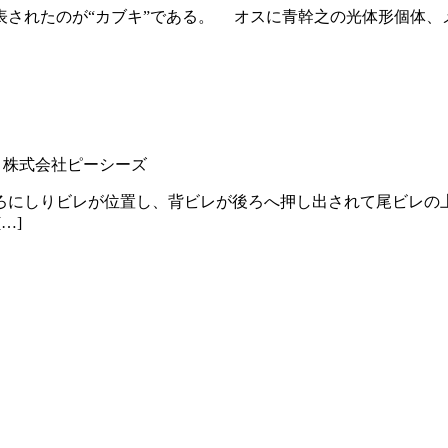
表されたのが“カブキ”である。 オスに青幹之の光体形個体
株式会社ピーシーズ
にしりビレが位置し、背ビレが後ろへ押し出されて尾ビレの
…]