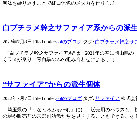
淘汰を繰り返すことで紅白体色のメダカを作り […]
白ブチラメ幹之サファイア系からの派
2022年7月8日
Filed under:
colのブログ
タグ:
白ブチラメ幹之サ
“白ブチラメ幹之サファイア系”は、2021年の春に岡山県の
くラメが乗り、青白黒のみの組み合わせによる […]
“サファイア”からの派生個体
2022年7月7日
Filed under:
colのブログ
タグ:
サファイア
株式会
埼玉県の『うなとろふぁ〜む』には、販売用のハウスと、採
の親や販売前の未選別幼魚たちを見学することもできる。そ [