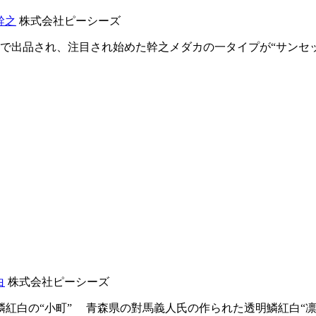
幹之
株式会社ピーシーズ
で出品され、注目され始めた幹之メダカの一タイプが“サンセ
白
株式会社ピーシーズ
鱗紅白の“小町” 青森県の對馬義人氏の作られた透明鱗紅白“凛