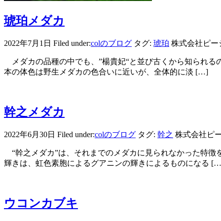
琥珀メダカ
2022年7月1日
Filed under:
colのブログ
タグ:
琥珀
株式会社ピー
メダカの品種の中でも、”楊貴妃“と並び古くから知られる
本の体色は野生メダカの色合いに近いが、全体的に淡 […]
幹之メダカ
2022年6月30日
Filed under:
colのブログ
タグ:
幹之
株式会社ピ
“幹之メダカ”は、それまでのメダカに見られなかった特徴
輝きは、虹色素胞によるグアニンの輝きによるものになる […
ウコンカブキ