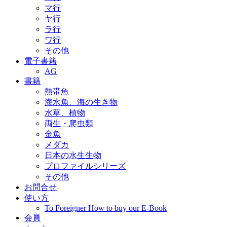
マ行
ヤ行
ラ行
ワ行
その他
電子書籍
AG
書籍
熱帯魚
海水魚、海の生き物
水草、植物
両生・爬虫類
金魚
メダカ
日本の水生生物
プロファイルシリーズ
その他
お問合せ
使い方
To Foreigner How to buy our E-Book
会員