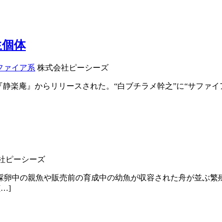
生個体
ファイア系
株式会社ピーシーズ
『静楽庵』からリリースされた。“白ブチラメ幹之”に“サファイ
社ピーシーズ
卵中の親魚や販売前の育成中の幼魚が収容された舟が並ぶ繁
…]