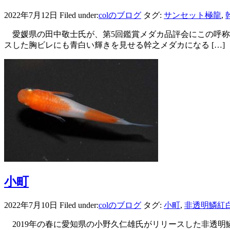
2022年7月12日
Filed under:
colのブログ
タグ:
サンセット極龍
,
愛媛県の田中敬士氏が、第5回鑑賞メダカ品評会にこの呼称
スした胸ビレにも青白い輝きを見せる幹之メダカになる […]
小町
2022年7月10日
Filed under:
colのブログ
タグ:
小町
,
非透明鱗紅
2019年の春に愛知県の小野久仁雄氏がリリースした非透明