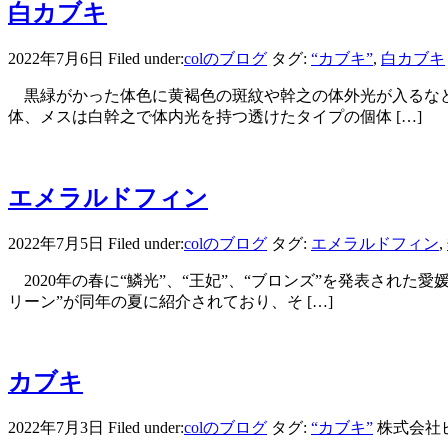
白カブキ
2022年7月6日
Filed under:
colのブログ
タグ:
“カブキ”
,
白カブキ
黒緑がかった体色に黄褐色の斑紋や幹之の体外光が入るなど、
体、メスは白幹之で体内光を持つ透けたタイプの個体 […]
エメラルドフィン
2022年7月5日
Filed under:
colのブログ
タグ:
エメラルドフィン
,
2020年の春に“鱗光”、“王妃”、“ブロンズ”を発表され
リーン”が同年の夏に紹介されており、そ […]
カブキ
2022年7月3日
Filed under:
colのブログ
タグ:
“カブキ”
株式会社