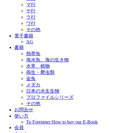
マ行
ヤ行
ラ行
ワ行
その他
電子書籍
AG
書籍
熱帯魚
海水魚、海の生き物
水草、植物
両生・爬虫類
金魚
メダカ
日本の水生生物
プロファイルシリーズ
その他
お問合せ
使い方
To Foreigner How to buy our E-Book
会員