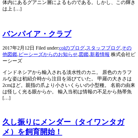
体内にあるグアニン層によるものである。しかし、この輝き
は上 […]
バンパイア・クラブ
2017年2月12日
Filed under:
colのブログ
,
スタッフブログ
,
その
他図鑑
,
ピーシーズからのお知らせ
,
図鑑
,
新着情報
株式会社ピ
ーシーズ
インドネシアから輸入される淡水性のカニ。 原色のカラフ
ルな姿は初紹介時から注目を浴びていた。 甲羅の大きさは
2cmほど。親指の爪より小さいくらいの小型種。 名前の由来
は怪しく光る眼からか。 輸入当初は情報の不足から熱帯魚
[…]
久し振りにメンダー（タイワンタガ
メ）を飼育開始！