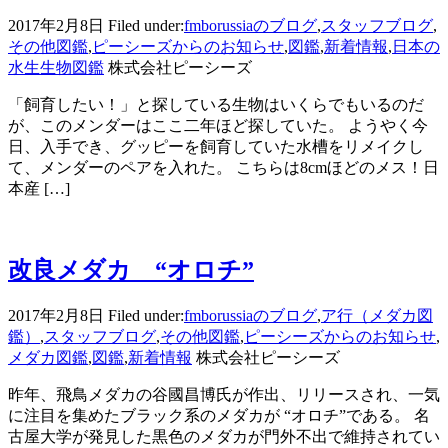
2017年2月8日
Filed under:
fmborussiaのブログ
,
スタッフブログ
,
その他図鑑
,
ピーシーズからのお知らせ
,
図鑑
,
新着情報
,
日本の
水生生物図鑑
株式会社ピーシーズ
「飼育したい！」と探している生物はいくらでもいるのだ
が、このメンダーはここ二年ほど探していた。 ようやく今
日、入手でき、グッピーを飼育していた水槽をリメイクし
て、メンダーのペアを入れた。 こちらは8cmほどのメス！日
本産 […]
改良メダカ “オロチ”
2017年2月8日
Filed under:
fmborussiaのブログ
,
ア行（メダカ図
鑑）
,
スタッフブログ
,
その他図鑑
,
ピーシーズからのお知らせ
,
メダカ図鑑
,
図鑑
,
新着情報
株式会社ピーシーズ
昨年、飛鳥メダカの谷國昌博氏が作出、リリースされ、一気
に注目を集めたブラック系のメダカが “オロチ”である。 名
古屋大学が発見した黒色のメダカが門外不出で維持されてい