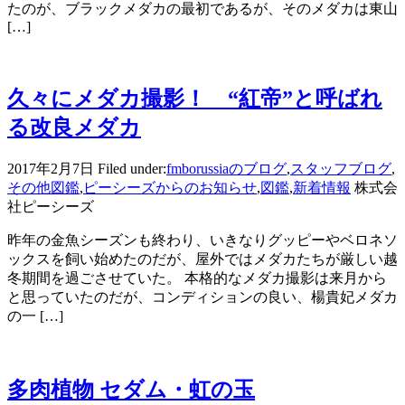
たのが、ブラックメダカの最初であるが、そのメダカは東山
[…]
久々にメダカ撮影！ “紅帝”と呼ばれ
る改良メダカ
2017年2月7日
Filed under:
fmborussiaのブログ
,
スタッフブログ
,
その他図鑑
,
ピーシーズからのお知らせ
,
図鑑
,
新着情報
株式会
社ピーシーズ
昨年の金魚シーズンも終わり、いきなりグッピーやベロネソ
ックスを飼い始めたのだが、屋外ではメダカたちが厳しい越
冬期間を過ごさせていた。 本格的なメダカ撮影は来月から
と思っていたのだが、コンディションの良い、楊貴妃メダカ
の一 […]
多肉植物 セダム・虹の玉