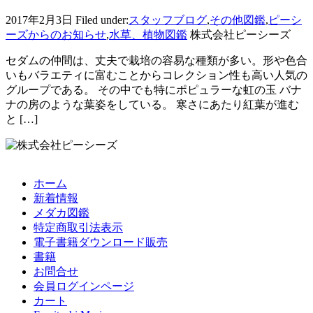
2017年2月3日
Filed under:
スタッフブログ
,
その他図鑑
,
ピーシ
ーズからのお知らせ
,
水草、植物図鑑
株式会社ピーシーズ
セダムの仲間は、丈夫で栽培の容易な種類が多い。形や色合
いもバラエティに富むことからコレクション性も高い人気の
グループである。 その中でも特にポピュラーな虹の玉 バナ
ナの房のような葉姿をしている。 寒さにあたり紅葉が進む
と […]
ホーム
新着情報
メダカ図鑑
特定商取引法表示
電子書籍ダウンロード販売
書籍
お問合せ
会員ログインページ
カート