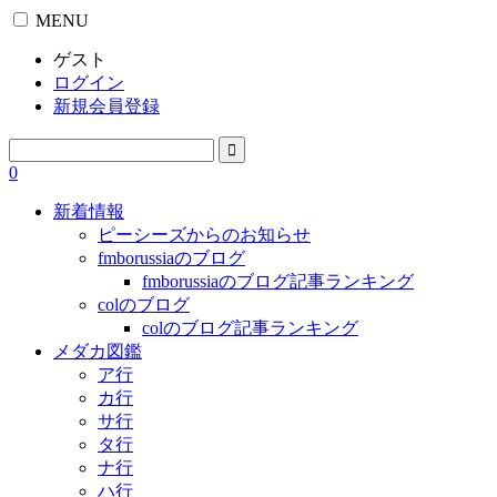
MENU
ゲスト
ログイン
新規会員登録
0
新着情報
ピーシーズからのお知らせ
fmborussiaのブログ
fmborussiaのブログ記事ランキング
colのブログ
colのブログ記事ランキング
メダカ図鑑
ア行
カ行
サ行
タ行
ナ行
ハ行