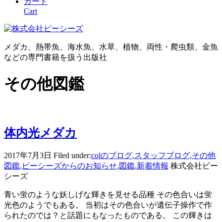
カート
Cart
メダカ、熱帯魚、海水魚、水草、植物、両性・爬虫類、金魚
などの専門書籍を扱う出版社
その他図鑑
体内光メダカ
2017年7月3日
Filed under:
colのブログ
,
スタッフブログ
,
その他
図鑑
,
ピーシーズからのお知らせ
,
図鑑
,
新着情報
株式会社ピー
シーズ
青い蛍のような妖しげな輝きを見せる品種 その色合いは蛍
光色のようでもある。 当初はその色合いが遺伝子操作で作
られたのでは？と話題にもなったものである。 この輝きは