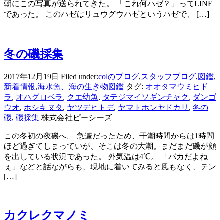
朝にこの写真が送られてきた。 「これ何ハゼ？」ってLINE
であった。 このハゼはリュウグウハゼというハゼで、 […]
冬の磯採集
2017年12月19日
Filed under:
colのブログ
,
スタッフブログ
,
図鑑
,
新着情報
,
海水魚、海の生き物図鑑
タグ:
オオタマウミヒド
ラ
,
オハグロベラ
,
クエ幼魚
,
タテジマイソギンチャク
,
ダンゴ
ウオ
,
ホシキヌタ
,
ヤツデヒトデ
,
ヤマトホンヤドカリ
,
冬の
磯
,
磯採集
株式会社ピーシーズ
この冬初の夜磯へ。 急遽だったため、干潮時間からは1時間
ほど過ぎてしまっていが、そこは冬の大潮。まだまだ磯が顔
を出している状況であった。 外気温は4℃。 「バカだよね
ぇ」などと話ながらも、現地に着いてみると風もなく、テン
[…]
カクレクマノミ