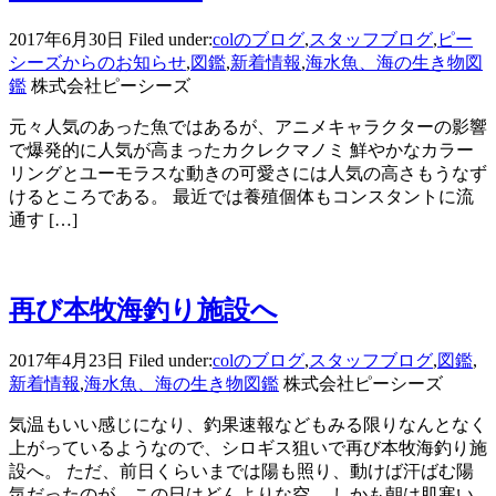
2017年6月30日
Filed under:
colのブログ
,
スタッフブログ
,
ピー
シーズからのお知らせ
,
図鑑
,
新着情報
,
海水魚、海の生き物図
鑑
株式会社ピーシーズ
元々人気のあった魚ではあるが、アニメキャラクターの影響
で爆発的に人気が高まったカクレクマノミ 鮮やかなカラー
リングとユーモラスな動きの可愛さには人気の高さもうなず
けるところである。 最近では養殖個体もコンスタントに流
通す […]
再び本牧海釣り施設へ
2017年4月23日
Filed under:
colのブログ
,
スタッフブログ
,
図鑑
,
新着情報
,
海水魚、海の生き物図鑑
株式会社ピーシーズ
気温もいい感じになり、釣果速報などもみる限りなんとなく
上がっているようなので、シロギス狙いで再び本牧海釣り施
設へ。 ただ、前日くらいまでは陽も照り、動けば汗ばむ陽
気だったのが、この日はどんよりな空。 しかも朝は肌寒い