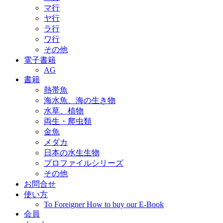
マ行
ヤ行
ラ行
ワ行
その他
電子書籍
AG
書籍
熱帯魚
海水魚、海の生き物
水草、植物
両生・爬虫類
金魚
メダカ
日本の水生生物
プロファイルシリーズ
その他
お問合せ
使い方
To Foreigner How to buy our E-Book
会員