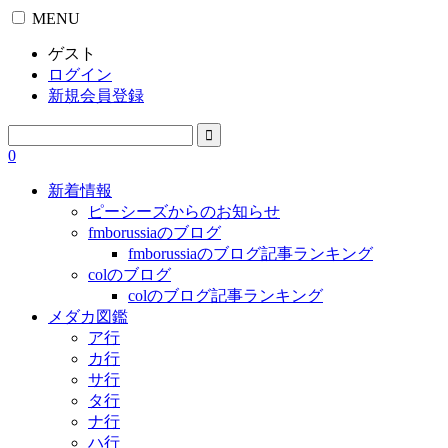
MENU
ゲスト
ログイン
新規会員登録
0
新着情報
ピーシーズからのお知らせ
fmborussiaのブログ
fmborussiaのブログ記事ランキング
colのブログ
colのブログ記事ランキング
メダカ図鑑
ア行
カ行
サ行
タ行
ナ行
ハ行