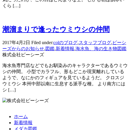
くら […]
潮溜まりで逢ったウミウシの仲間
2017年4月2日
Filed under:
colのブログ
,
スタッフブログ
,
ピーシ
ーズからのお知らせ
,
図鑑
,
新着情報
,
海水魚、海の生き物図鑑
株式会社ピーシーズ
海水魚専門店などでもお馴染みのキャラクターであるウミウ
シの仲間。 小型でカラフル、形もどこか現実離れしている
ようで、なにかのフィギュアを見ているようだ。 クロスジ
ウミウシ 本州中部以南に生息する派手な種。 より南方には
シ […]
ホーム
新着情報
メダカ図鑑