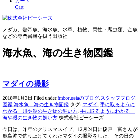
カート
Cart
メダカ、熱帯魚、海水魚、水草、植物、両性・爬虫類、金魚
などの専門書籍を扱う出版社
海水魚、海の生き物図鑑
マダイの撮影
2018年1月3日
Filed under:
fmborussiaのブログ
,
スタッフブログ
,
図鑑
,
海水魚、海の生き物図鑑
タグ:
マダイ
,
手に取るように
わかる 川や湖の生き物の飼い方
,
手に取るようにわかる
海や磯の生き物の飼い方
株式会社ピーシーズ
今日は、昨年のクリスマスイブ、12月24日に榎戸 富さんが
鹿島沖で釣り上げてくれたマダイの撮影をした。 その日の