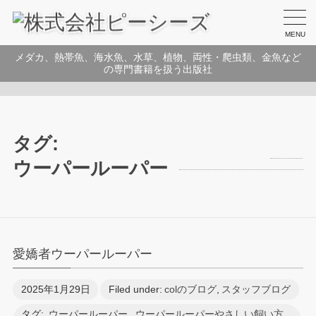
MENU
メダカ、熱帯魚、海水魚、水草、植物、両性・爬虫類、金魚など
の専門書籍を扱う出版社
タグ:
ウーパールーパー
愛嬌者ウーパールーパー
2025年1月29日
Filed under:
colのブログ
,
スタッフブログ
タグ:
ウーパールーパー
,
ウーパールーパーやさしい飼い方
,