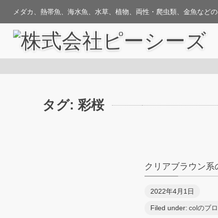
メダカ、熱帯魚、海水魚、水草、植物、両性・爬虫類、金魚などの
タグ:
彩桜
クリアブラウン系
2022年4月1日
Filed under:
colのブ