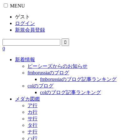
MENU
ゲスト
ログイン
新規会員登録
0
新着情報
ピーシーズからのお知らせ
fmborussiaのブログ
fmborussiaのブログ記事ランキング
colのブログ
colのブログ記事ランキング
メダカ図鑑
ア行
カ行
サ行
タ行
ナ行
ハ行