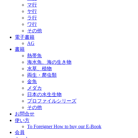
マ行
ヤ行
ラ行
ワ行
その他
電子書籍
AG
書籍
熱帯魚
海水魚、海の生き物
水草、植物
両生・爬虫類
金魚
メダカ
日本の水生生物
プロファイルシリーズ
その他
お問合せ
使い方
To Foreigner How to buy our E-Book
会員