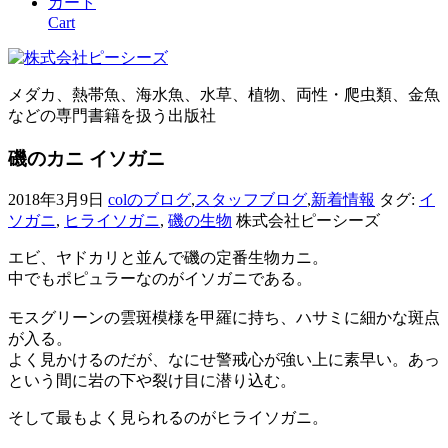
カート
Cart
メダカ、熱帯魚、海水魚、水草、植物、両性・爬虫類、金魚
などの専門書籍を扱う出版社
磯のカニ イソガニ
2018年3月9日
colのブログ
,
スタッフブログ
,
新着情報
タグ:
イ
ソガニ
,
ヒライソガニ
,
磯の生物
株式会社ピーシーズ
エビ、ヤドカリと並んで磯の定番生物カニ。
中でもポピュラーなのがイソガニである。
モスグリーンの雲斑模様を甲羅に持ち、ハサミに細かな斑点
が入る。
よく見かけるのだが、なにせ警戒心が強い上に素早い。あっ
という間に岩の下や裂け目に潜り込む。
そして最もよく見られるのがヒライソガニ。