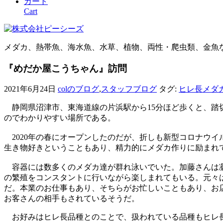
カート
Cart
メダカ、熱帯魚、海水魚、水草、植物、両性・爬虫類、金魚
『めだか屋こうちゃん』訪問
2021年6月24日
colのブログ
,
スタッフブログ
タグ:
ヒレ長メダ
静岡県沼津市、東海道線の片浜駅から15分ほど歩くと、踏
のでわかりやすい場所である。
2020年の春にオープンしたのだが、折しも新型コロナウ
生き物好きということもあり、精力的にメダカ作りに励まれ
容器には数多くのメダカ達が群れ泳いでいた。加藤さんは凝
の繁殖をコンスタントに行いながら楽しまれてもいる。元々
だ。本業のお仕事もあり、そちらがお忙しいこともあり、お
お客さんの相手もされているそうだ。
お好みはヒレ長品種とのことで、扱われている品種もヒレ