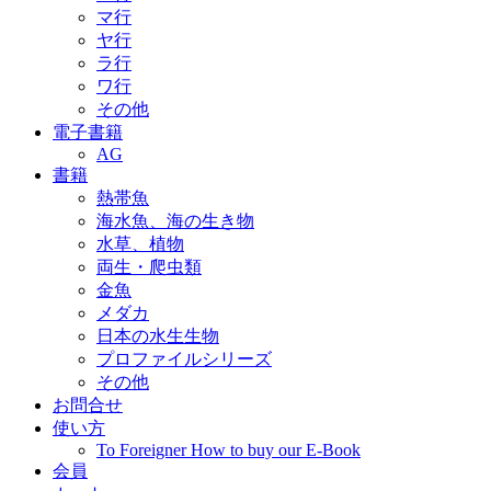
マ行
ヤ行
ラ行
ワ行
その他
電子書籍
AG
書籍
熱帯魚
海水魚、海の生き物
水草、植物
両生・爬虫類
金魚
メダカ
日本の水生生物
プロファイルシリーズ
その他
お問合せ
使い方
To Foreigner How to buy our E-Book
会員