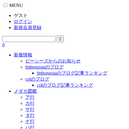
MENU
ゲスト
ログイン
新規会員登録
0
新着情報
ピーシーズからのお知らせ
fmborussiaのブログ
fmborussiaのブログ記事ランキング
colのブログ
colのブログ記事ランキング
メダカ図鑑
ア行
カ行
サ行
タ行
ナ行
ハ行