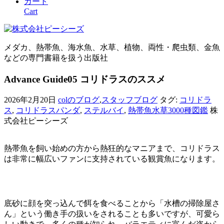
カート
Cart
メダカ、熱帯魚、海水魚、水草、植物、両性・爬虫類、金魚
などの専門書籍を扱う出版社
Advance Guide05 コリドラスのススメ
2026年2月20日
colのブログ
,
スタッフブログ
タグ:
コリドラ
ス
,
コリドラスパンダ
,
ステルバイ
,
熱帯魚水草3000種図鑑
株
式会社ピーシーズ
熱帯魚を飼い始めの方から熱狂的なマニアまで、コリドラス
は非常に幅広いファンに支持されている観賞魚になります。
底砂に顔を突っ込んで餌を食べることから「水槽の掃除屋さ
ん」という働き手の扱いをされることも多いですが、可愛ら