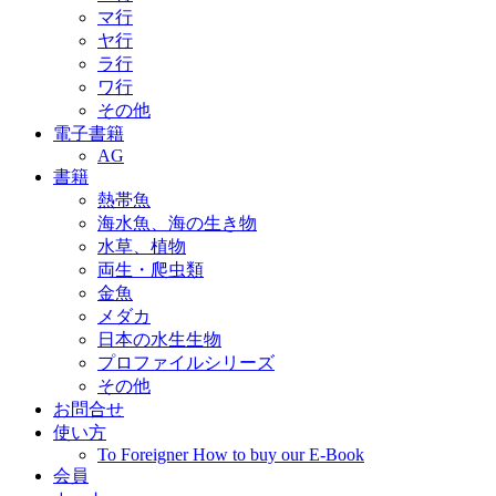
マ行
ヤ行
ラ行
ワ行
その他
電子書籍
AG
書籍
熱帯魚
海水魚、海の生き物
水草、植物
両生・爬虫類
金魚
メダカ
日本の水生生物
プロファイルシリーズ
その他
お問合せ
使い方
To Foreigner How to buy our E-Book
会員