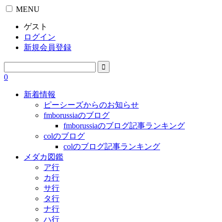
MENU
ゲスト
ログイン
新規会員登録
0
新着情報
ピーシーズからのお知らせ
fmborussiaのブログ
fmborussiaのブログ記事ランキング
colのブログ
colのブログ記事ランキング
メダカ図鑑
ア行
カ行
サ行
タ行
ナ行
ハ行