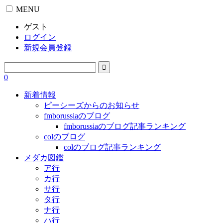
MENU
ゲスト
ログイン
新規会員登録
0
新着情報
ピーシーズからのお知らせ
fmborussiaのブログ
fmborussiaのブログ記事ランキング
colのブログ
colのブログ記事ランキング
メダカ図鑑
ア行
カ行
サ行
タ行
ナ行
ハ行