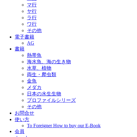
マ行
ヤ行
ラ行
ワ行
その他
電子書籍
AG
書籍
熱帯魚
海水魚、海の生き物
水草、植物
両生・爬虫類
金魚
メダカ
日本の水生生物
プロファイルシリーズ
その他
お問合せ
使い方
To Foreigner How to buy our E-Book
会員