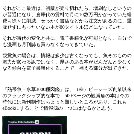
それがここ最近は、初版が売り切れたら、増刷なしというの
が普通になり、倉庫代の賃料で月に10数万円かかっていた経
費も徐々に削減、せっかく書店などから注文があるのに、重
版せずにもったいない本が80タイトルほどになっていた。
それが時代の変化と共に、電子書籍化が可能となり、自分で
も漫画も月刊誌も買わなくなってきていた。
観賞魚の場合は、情報は多少は古くなっても、魚そのものの
魅力が変わる訳ではなく、厚さのある本がだんだんと少なく
なる傾向を電子書籍化することで、補える部分が出てきた。
『熱帯魚・水草3000種図鑑』は、（株）ピーシーズ創業以来
のフラッグシップ的な本で、500ページの観賞魚の本は今の
時代には新刊制作はちょっと難しいところがあり、これも
eBookにすることで情報源の一つにはなるかと思う。