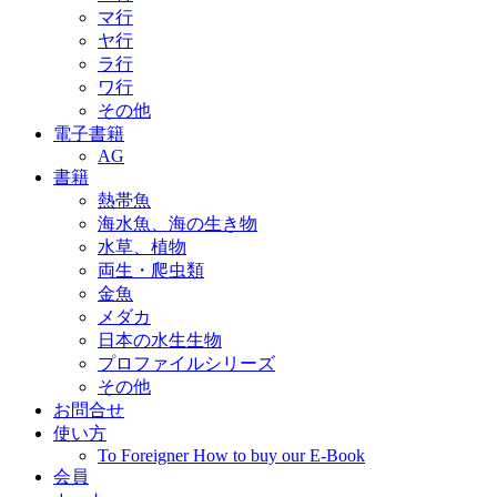
マ行
ヤ行
ラ行
ワ行
その他
電子書籍
AG
書籍
熱帯魚
海水魚、海の生き物
水草、植物
両生・爬虫類
金魚
メダカ
日本の水生生物
プロファイルシリーズ
その他
お問合せ
使い方
To Foreigner How to buy our E-Book
会員