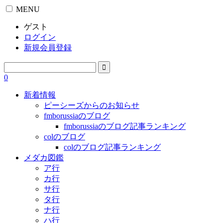
MENU
ゲスト
ログイン
新規会員登録
0
新着情報
ピーシーズからのお知らせ
fmborussiaのブログ
fmborussiaのブログ記事ランキング
colのブログ
colのブログ記事ランキング
メダカ図鑑
ア行
カ行
サ行
タ行
ナ行
ハ行