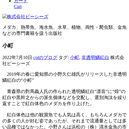
カート
Cart
メダカ、熱帯魚、海水魚、水草、植物、両性・爬虫類、金魚
などの専門書籍を扱う出版社
小町
2022年7月10日
colのブログ
タグ:
小町
,
非透明鱗紅白
株式会
社ピーシーズ
2019年の春に愛知県の小野久仁雄氏がリリースした非透明
鱗紅白の“小町”
青森県の對馬義人氏の作られた透明鱗紅白“凛音”に“煌”の
紅白や黒幹之からの派生個体などを交配し、選別淘汰を繰り
返すことで紅白体色のメダカを作り上げた。
紅白体色は他の観賞魚でも人気は高く、もちろんメダカで
の多くの人が好む姿であったが、それまで流通量としては多
い品種ではなかった。小野さんは浜松の（株）清水金魚の市