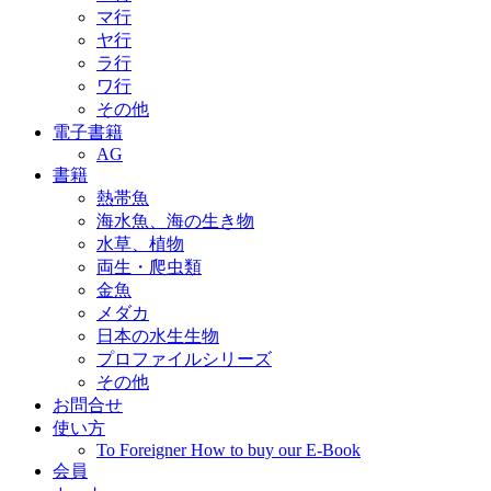
マ行
ヤ行
ラ行
ワ行
その他
電子書籍
AG
書籍
熱帯魚
海水魚、海の生き物
水草、植物
両生・爬虫類
金魚
メダカ
日本の水生生物
プロファイルシリーズ
その他
お問合せ
使い方
To Foreigner How to buy our E-Book
会員