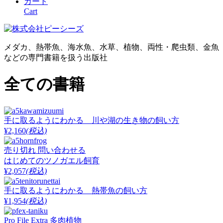
カート
Cart
メダカ、熱帯魚、海水魚、水草、植物、両性・爬虫類、金魚
などの専門書籍を扱う出版社
全ての書籍
手に取るようにわかる 川や湖の生き物の飼い方
¥2,160
(税込)
売り切れ
問い合わせる
はじめてのツノガエル飼育
¥2,057
(税込)
手に取るようにわかる 熱帯魚の飼い方
¥1,954
(税込)
Pro File Extra 多肉植物