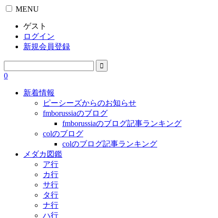
MENU
ゲスト
ログイン
新規会員登録
0
新着情報
ピーシーズからのお知らせ
fmborussiaのブログ
fmborussiaのブログ記事ランキング
colのブログ
colのブログ記事ランキング
メダカ図鑑
ア行
カ行
サ行
タ行
ナ行
ハ行