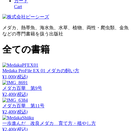
カート
Cart
メダカ、熱帯魚、海水魚、水草、植物、両性・爬虫類、金魚
などの専門書籍を扱う出版社
全ての書籍
Medaka ProFile EX 01 メダカの飼い方
¥1,000
(税込)
メダカ百華 第9号
¥2,400
(税込)
メダカ百華 第11号
¥2,400
(税込)
一歩進んだ 改良メダカ 育て方・殖やし方
¥2,400
(税込)