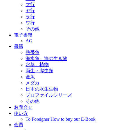
マ行
ヤ行
ラ行
ワ行
その他
電子書籍
AG
書籍
熱帯魚
海水魚、海の生き物
水草、植物
両生・爬虫類
金魚
メダカ
日本の水生生物
プロファイルシリーズ
その他
お問合せ
使い方
To Foreigner How to buy our E-Book
会員