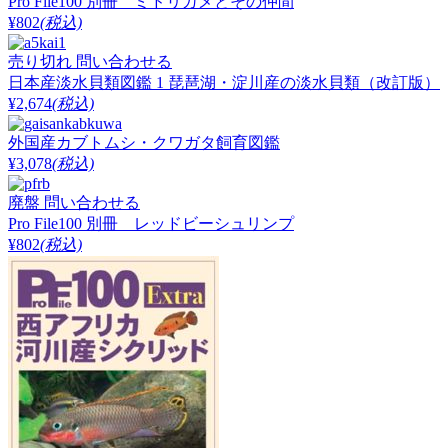
Pro File100 別冊 ミドリガメとその仲間
¥802
(税込)
売り切れ
問い合わせる
日本産淡水貝類図鑑 1 琵琶湖・淀川産の淡水貝類（改訂版）
¥2,674
(税込)
外国産カブトムシ・クワガタ飼育図鑑
¥3,078
(税込)
廃盤
問い合わせる
Pro File100 別冊 レッドビーシュリンプ
¥802
(税込)