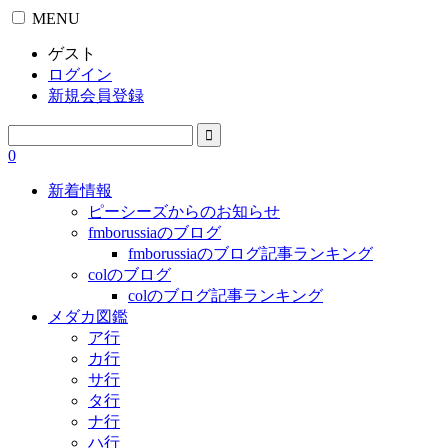
MENU
ゲスト
ログイン
新規会員登録
0
新着情報
ピーシーズからのお知らせ
fmborussiaのブログ
fmborussiaのブログ記事ランキング
colのブログ
colのブログ記事ランキング
メダカ図鑑
ア行
カ行
サ行
タ行
ナ行
ハ行