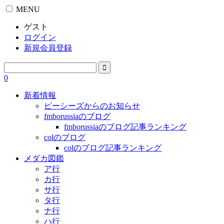
MENU
ゲスト
ログイン
新規会員登録
0
新着情報
ピーシーズからのお知らせ
fmborussiaのブログ
fmborussiaのブログ記事ランキング
colのブログ
colのブログ記事ランキング
メダカ図鑑
ア行
カ行
サ行
タ行
ナ行
ハ行