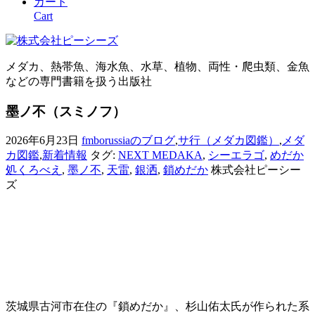
カート
Cart
メダカ、熱帯魚、海水魚、水草、植物、両性・爬虫類、金魚
などの専門書籍を扱う出版社
墨ノ不（スミノフ）
2026年6月23日
fmborussiaのブログ
,
サ行（メダカ図鑑）
,
メダ
カ図鑑
,
新着情報
タグ:
NEXT MEDAKA
,
シーエラゴ
,
めだか
処くろべえ
,
墨ノ不
,
天雷
,
銀洒
,
鎖めだか
株式会社ピーシー
ズ
茨城県古河市在住の『鎖めだか』、杉山佑太氏が作られた系