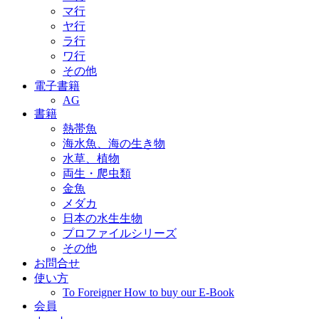
マ行
ヤ行
ラ行
ワ行
その他
電子書籍
AG
書籍
熱帯魚
海水魚、海の生き物
水草、植物
両生・爬虫類
金魚
メダカ
日本の水生生物
プロファイルシリーズ
その他
お問合せ
使い方
To Foreigner How to buy our E-Book
会員