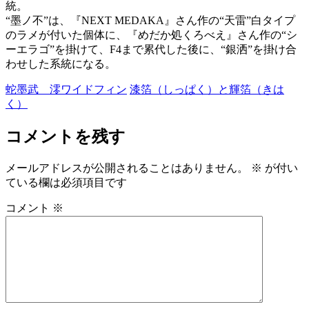
統。
“墨ノ不”は、『NEXT MEDAKA』さん作の“天雷”白タイプ
のラメが付いた個体に、『めだか処くろべえ』さん作の“シ
ーエラゴ”を掛けて、F4まで累代した後に、“銀洒”を掛け合
わせした系統になる。
蛇墨武 澪ワイドフィン
漆箔（しっぱく）と輝箔（きは
く）
コメントを残す
メールアドレスが公開されることはありません。
※
が付い
ている欄は必須項目です
コメント
※