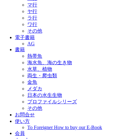
マ行
ヤ行
ラ行
ワ行
その他
電子書籍
AG
書籍
熱帯魚
海水魚、海の生き物
水草、植物
両生・爬虫類
金魚
メダカ
日本の水生生物
プロファイルシリーズ
その他
お問合せ
使い方
To Foreigner How to buy our E-Book
会員