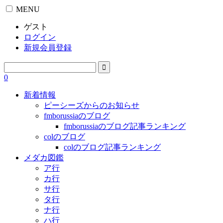
MENU
ゲスト
ログイン
新規会員登録
0
新着情報
ピーシーズからのお知らせ
fmborussiaのブログ
fmborussiaのブログ記事ランキング
colのブログ
colのブログ記事ランキング
メダカ図鑑
ア行
カ行
サ行
タ行
ナ行
ハ行