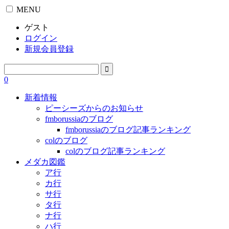
MENU
ゲスト
ログイン
新規会員登録
0
新着情報
ピーシーズからのお知らせ
fmborussiaのブログ
fmborussiaのブログ記事ランキング
colのブログ
colのブログ記事ランキング
メダカ図鑑
ア行
カ行
サ行
タ行
ナ行
ハ行