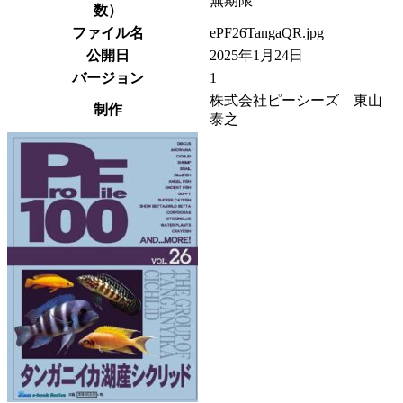
無期限
数）
ファイル名
ePF26TangaQR.jpg
公開日
2025年1月24日
バージョン
1
株式会社ピーシーズ 東山
制作
泰之