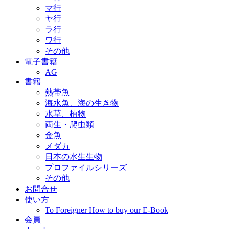
マ行
ヤ行
ラ行
ワ行
その他
電子書籍
AG
書籍
熱帯魚
海水魚、海の生き物
水草、植物
両生・爬虫類
金魚
メダカ
日本の水生生物
プロファイルシリーズ
その他
お問合せ
使い方
To Foreigner How to buy our E-Book
会員