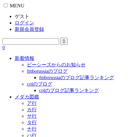
MENU
ゲスト
ログイン
新規会員登録
0
新着情報
ピーシーズからのお知らせ
fmborussiaのブログ
fmborussiaのブログ記事ランキング
colのブログ
colのブログ記事ランキング
メダカ図鑑
ア行
カ行
サ行
タ行
ナ行
ハ行