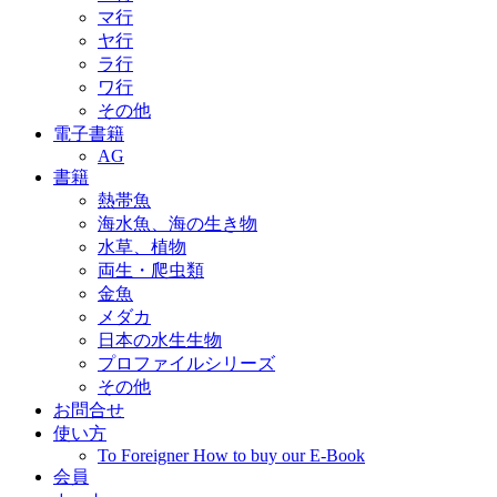
マ行
ヤ行
ラ行
ワ行
その他
電子書籍
AG
書籍
熱帯魚
海水魚、海の生き物
水草、植物
両生・爬虫類
金魚
メダカ
日本の水生生物
プロファイルシリーズ
その他
お問合せ
使い方
To Foreigner How to buy our E-Book
会員