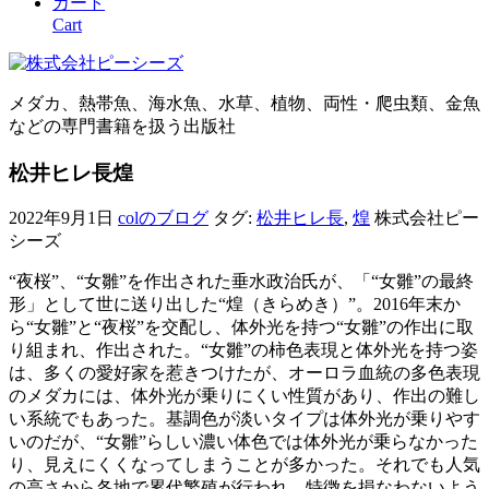
カート
Cart
メダカ、熱帯魚、海水魚、水草、植物、両性・爬虫類、金魚
などの専門書籍を扱う出版社
松井ヒレ長煌
2022年9月1日
colのブログ
タグ:
松井ヒレ長
,
煌
株式会社ピー
シーズ
“夜桜”、“女雛”を作出された垂水政治氏が、「“女雛”の最終
形」として世に送り出した“煌（きらめき）”。2016年末か
ら“女雛”と“夜桜”を交配し、体外光を持つ“女雛”の作出に取
り組まれ、作出された。“女雛”の柿色表現と体外光を持つ姿
は、多くの愛好家を惹きつけたが、オーロラ血統の多色表現
のメダカには、体外光が乗りにくい性質があり、作出の難し
い系統でもあった。基調色が淡いタイプは体外光が乗りやす
いのだが、“女雛”らしい濃い体色では体外光が乗らなかった
り、見えにくくなってしまうことが多かった。それでも人気
の高さから各地で累代繁殖が行われ、特徴を損なわないよう