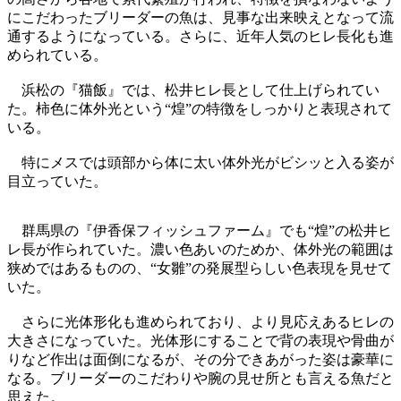
にこだわったブリーダーの魚は、見事な出来映えとなって流
通するようになっている。さらに、近年人気のヒレ長化も進
められている。
浜松の『猫飯』では、松井ヒレ長として仕上げられてい
た。柿色に体外光という“煌”の特徴をしっかりと表現されて
いる。
特にメスでは頭部から体に太い体外光がビシッと入る姿が
目立っていた。
群馬県の『伊香保フィッシュファーム』でも“煌”の松井ヒ
レ長が作られていた。濃い色あいのためか、体外光の範囲は
狭めではあるものの、“女雛”の発展型らしい色表現を見せて
いた。
さらに光体形化も進められており、より見応えあるヒレの
大きさになっていた。光体形にすることで背の表現や骨曲が
りなど作出は面倒になるが、その分できあがった姿は豪華に
なる。ブリーダーのこだわりや腕の見せ所とも言える魚だと
思えた。