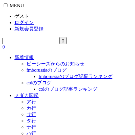
MENU
ゲスト
ログイン
新規会員登録
0
新着情報
ピーシーズからのお知らせ
fmborussiaのブログ
fmborussiaのブログ記事ランキング
colのブログ
colのブログ記事ランキング
メダカ図鑑
ア行
カ行
サ行
タ行
ナ行
ハ行