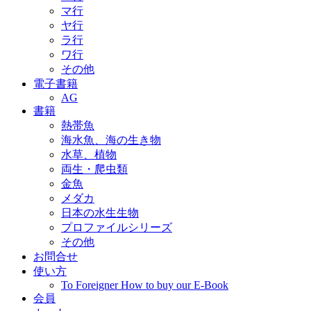
マ行
ヤ行
ラ行
ワ行
その他
電子書籍
AG
書籍
熱帯魚
海水魚、海の生き物
水草、植物
両生・爬虫類
金魚
メダカ
日本の水生生物
プロファイルシリーズ
その他
お問合せ
使い方
To Foreigner How to buy our E-Book
会員