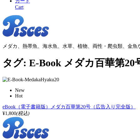
カート
Cart
メダカ、熱帯魚、海水魚、水草、植物、両性・爬虫類、金魚
タグ:
E-Book メダカ百華第20
New
Hot
eBook（電子書籍版）メダカ百華第20号（広告入り完全版）
¥1,800
(税込)