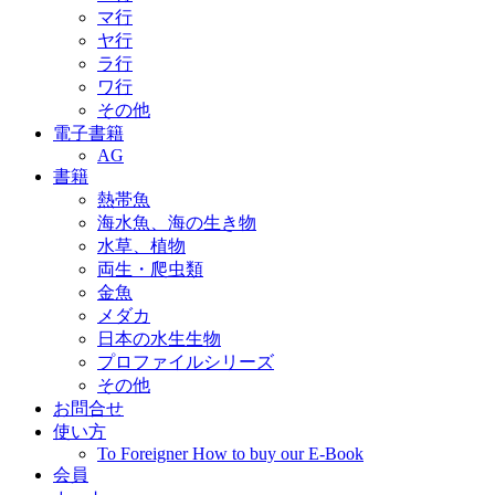
マ行
ヤ行
ラ行
ワ行
その他
電子書籍
AG
書籍
熱帯魚
海水魚、海の生き物
水草、植物
両生・爬虫類
金魚
メダカ
日本の水生生物
プロファイルシリーズ
その他
お問合せ
使い方
To Foreigner How to buy our E-Book
会員