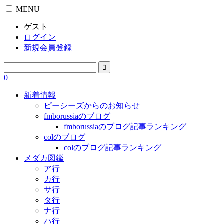
MENU
ゲスト
ログイン
新規会員登録
0
新着情報
ピーシーズからのお知らせ
fmborussiaのブログ
fmborussiaのブログ記事ランキング
colのブログ
colのブログ記事ランキング
メダカ図鑑
ア行
カ行
サ行
タ行
ナ行
ハ行