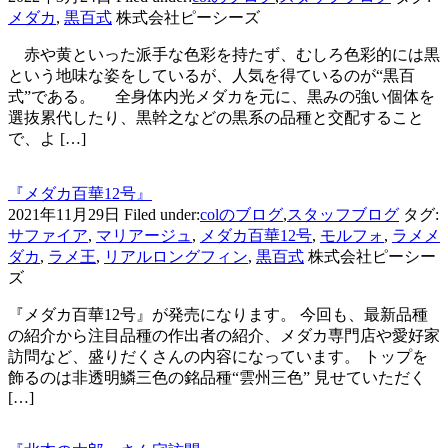
メダカ
,
黒百式
株式会社ピーシーズ
赤や黄といった派手な色彩を持たず、むしろ色彩的には黒
という地味な姿をしているが、人気を得ているのが“黒百
式”である。 全身体内光メダカを元に、黒みの強い個体を
選抜累代したり、黒幹之などの黒系の品種と交配すること
で、よ […]
『メダカ百華12号』
2021年11月29日
Filed under:
colのブログ
,
スタッフブログ
タグ:
サファイア
,
マリアージュ
,
メダカ百華12号
,
モルフォ
,
ラメメ
ダカ
,
ラメ王
,
リアルロングフィン
,
黒百式
株式会社ピーシー
ズ
『メダカ百華12号』が発売になります。 今回も、最新品種
の紹介から注目品種の作出者の紹介、メダカ専門店や愛好家
訪問など、盛りだくさんの内容になっています。 トップを
飾るのは非透明鱗三色の銘品種“雲州三色” 見せていただく
[…]