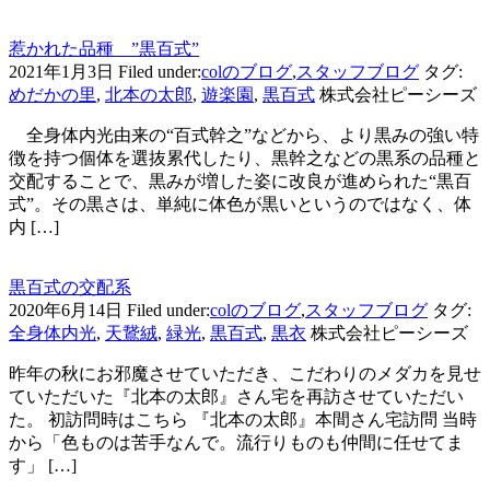
惹かれた品種 ”黒百式”
2021年1月3日
Filed under:
colのブログ
,
スタッフブログ
タグ:
めだかの里
,
北本の太郎
,
遊楽園
,
黒百式
株式会社ピーシーズ
全身体内光由来の“百式幹之”などから、より黒みの強い特
徴を持つ個体を選抜累代したり、黒幹之などの黒系の品種と
交配することで、黒みが増した姿に改良が進められた“黒百
式”。その黒さは、単純に体色が黒いというのではなく、体
内 […]
黒百式の交配系
2020年6月14日
Filed under:
colのブログ
,
スタッフブログ
タグ:
全身体内光
,
天鵞絨
,
緑光
,
黒百式
,
黒衣
株式会社ピーシーズ
昨年の秋にお邪魔させていただき、こだわりのメダカを見せ
ていただいた『北本の太郎』さん宅を再訪させていただい
た。 初訪問時はこちら 『北本の太郎』本間さん宅訪問 当時
から「色ものは苦手なんで。流行りものも仲間に任せてま
す」 […]