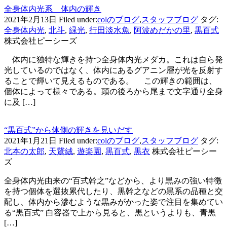
全身体内光系 体内の輝き
2021年2月13日
Filed under:
colのブログ
,
スタッフブログ
タグ:
全身体内光
,
北斗
,
緑光
,
行田淡水魚
,
阿波めだかの里
,
黒百式
株式会社ピーシーズ
体内に独特な輝きを持つ全身体内光メダカ。これは自ら発
光しているのではなく、体内にあるグアニン層が光を反射す
ることで輝いて見えるものである。 この輝きの範囲は、
個体によって様々である。頭の後ろから尾まで文字通り全身
に及 […]
“黒百式”から体側の輝きを見いだす
2021年1月21日
Filed under:
colのブログ
,
スタッフブログ
タグ:
北本の太郎
,
天鵞絨
,
遊楽園
,
黒百式
,
黒衣
株式会社ピーシー
ズ
全身体内光由来の“百式幹之”などから、より黒みの強い特徴
を持つ個体を選抜累代したり、黒幹之などの黒系の品種と交
配し、体内から滲むような黒みがかった姿で注目を集めてい
る“黒百式” 白容器で上から見ると、黒というよりも、青黒
[…]