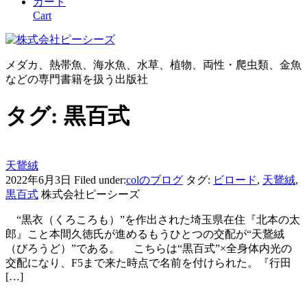
カート
Cart
メダカ、熱帯魚、海水魚、水草、植物、両性・爬虫類、金魚
などの専門書籍を扱う出版社
タグ:
黒百式
天鵞絨
2022年6月3日
Filed under:
colのブログ
タグ:
ビロード
,
天鵞絨
,
黒百式
株式会社ピーシーズ
“黒衣（くろころも）”を作出された埼玉県在住『北本の太
郎』こと本間久徳氏が進めるもうひとつの交配が“天鵞絨
（びろうど）”である。 こちらは“黒百式”×全身体内光の
交配になり、F5まで来た時点で名前を付けられた。『行田
[…]