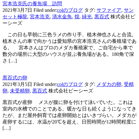
宮本浩克氏の養魚場 訪問
2021年3月7日
Filed under:
colのブログ
タグ:
サファイア
,
サン
セット極龍
,
宮本浩克
,
清水金魚
,
煌
,
緑光
,
黒百式
株式会社ピ
ーシーズ
この日も早朝に三色ラメの作り手、植木伸也さんと合流。
植木さんの車で向かうは愛知県の宮本浩克さんの養殖場であ
る。 宮本さんはプロのメダカ養殖家で、ご自宅から車で
数分の場所に大型のハウスが並ぶ養魚場がある。180角で深
さ […]
黒百式の卵
2021年3月5日
Filed under:
colのブログ
タグ:
メダカの卵
,
受精
卵
,
未受精卵
,
黒百式
株式会社ピーシーズ
黒百式が産卵 メスが腹に卵を付けて泳いでいた。これは
室内の水槽でのことである。暖かな日も続くようになってき
たが、まだ屋外飼育では産卵開始とはいきづらい。メダカが
産卵するには、水温が20℃を超え、日照時間が12時間程度に
[…]