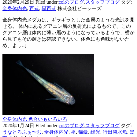
2020年2月29日
Filed under:
colのブログ
,
スタッフブログ
タグ:
全身体内光
,
百式
,
黒百式
株式会社ピーシーズ
全身体内光メダカは、ギラギラとした金属のような光沢を見
せる。 体内にあるグアニン層の反射光によるもので、この
グアニン層は体内に薄い層のようになっているようで、横か
ら見てもその輝きは確認できない。体色にも色味がないた
め、よ […]
全身体内光 色合いもいろいろ
2020年1月24日
Filed under:
colのブログ
,
スタッフブログ
タグ:
うなとろふぁ〜む
,
全身体内光
,
巫
,
猫飯
,
緑光
,
行田淡水魚
,
黒