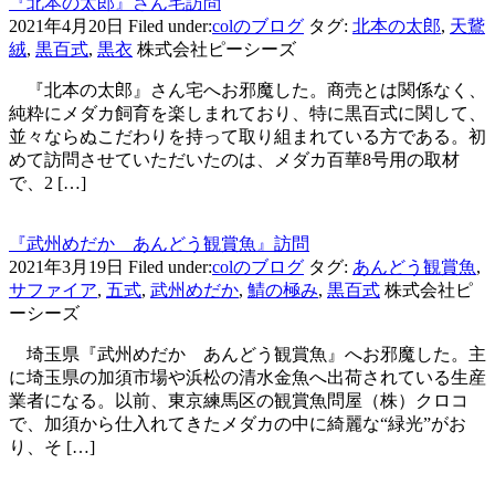
『北本の太郎』さん宅訪問
2021年4月20日
Filed under:
colのブログ
タグ:
北本の太郎
,
天鵞
絨
,
黒百式
,
黒衣
株式会社ピーシーズ
『北本の太郎』さん宅へお邪魔した。商売とは関係なく、
純粋にメダカ飼育を楽しまれており、特に黒百式に関して、
並々ならぬこだわりを持って取り組まれている方である。初
めて訪問させていただいたのは、メダカ百華8号用の取材
で、2 […]
『武州めだか あんどう観賞魚』訪問
2021年3月19日
Filed under:
colのブログ
タグ:
あんどう観賞魚
,
サファイア
,
五式
,
武州めだか
,
鯖の極み
,
黒百式
株式会社ピ
ーシーズ
埼玉県『武州めだか あんどう観賞魚』へお邪魔した。主
に埼玉県の加須市場や浜松の清水金魚へ出荷されている生産
業者になる。以前、東京練馬区の観賞魚問屋（株）クロコ
で、加須から仕入れてきたメダカの中に綺麗な“緑光”がお
り、そ […]