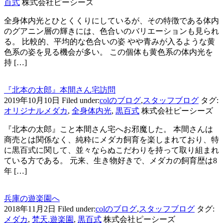
百式
株式会社ピーシーズ
全身体内光とひとくくりにしているが、その特徴である体内
のグアニン層の輝きには、色合いのバリエーションも見られ
る。 比較的、平均的な色合いの姿 やや青みが入るような黄
色系の姿を見る機会が多い。 この個体も黄色系の体内光を
持 […]
『北本の太郎』本間さん宅訪問
2019年10月10日
Filed under:
colのブログ
,
スタッフブログ
タグ:
オリジナルメダカ
,
全身体内光
,
黒百式
株式会社ピーシーズ
『北本の太郎』こと本間さん宅へお邪魔した。 本間さんは
商売とは関係なく、純粋にメダカ飼育を楽しまれており、特
に黒百式に関して、並々ならぬこだわりを持って取り組まれ
ている方である。 元来、生き物好きで、メダカの飼育歴は8
年 […]
兵庫の遊楽園へ
2018年11月2日
Filed under:
colのブログ
,
スタッフブログ
タグ:
メダカ
,
梵天.遊楽園
,
黒百式
株式会社ピーシーズ