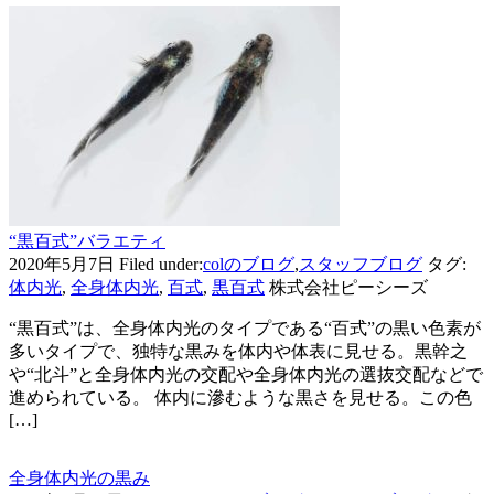
“黒百式”バラエティ
2020年5月7日
Filed under:
colのブログ
,
スタッフブログ
タグ:
体内光
,
全身体内光
,
百式
,
黒百式
株式会社ピーシーズ
“黒百式”は、全身体内光のタイプである“百式”の黒い色素が
多いタイプで、独特な黒みを体内や体表に見せる。黒幹之
や“北斗”と全身体内光の交配や全身体内光の選抜交配などで
進められている。 体内に滲むような黒さを見せる。この色
[…]
全身体内光の黒み