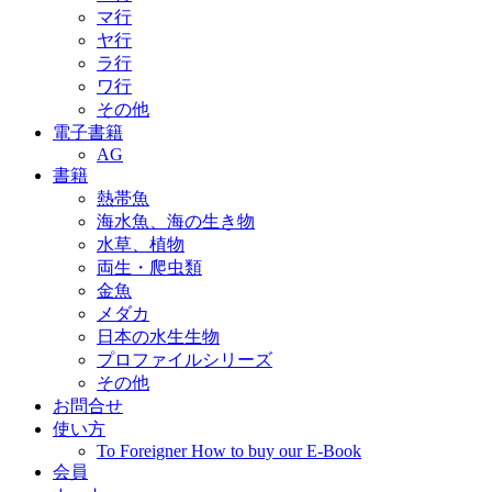
マ行
ヤ行
ラ行
ワ行
その他
電子書籍
AG
書籍
熱帯魚
海水魚、海の生き物
水草、植物
両生・爬虫類
金魚
メダカ
日本の水生生物
プロファイルシリーズ
その他
お問合せ
使い方
To Foreigner How to buy our E-Book
会員