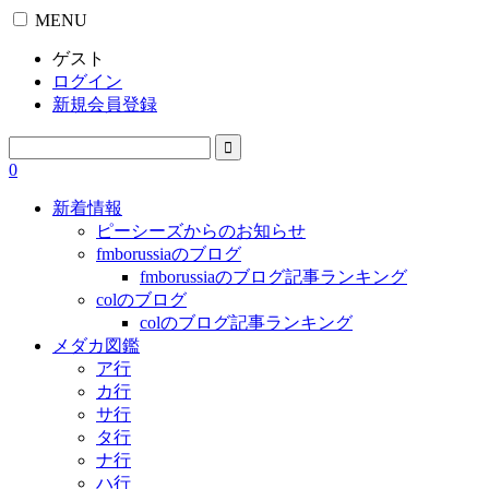
MENU
ゲスト
ログイン
新規会員登録
0
新着情報
ピーシーズからのお知らせ
fmborussiaのブログ
fmborussiaのブログ記事ランキング
colのブログ
colのブログ記事ランキング
メダカ図鑑
ア行
カ行
サ行
タ行
ナ行
ハ行