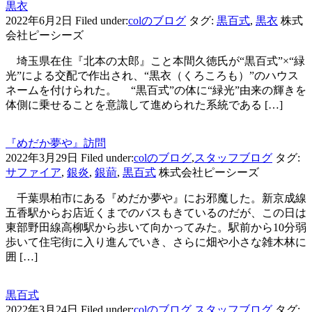
黒衣
2022年6月2日
Filed under:
colのブログ
タグ:
黒百式
,
黒衣
株式
会社ピーシーズ
埼玉県在住『北本の太郎』こと本間久徳氏が“黒百式”×“緑
光”による交配で作出され、“黒衣（くろころも）”のハウス
ネームを付けられた。 “黒百式”の体に“緑光”由来の輝きを
体側に乗せることを意識して進められた系統である […]
『めだか夢や』訪問
2022年3月29日
Filed under:
colのブログ
,
スタッフブログ
タグ:
サファイア
,
銀炎
,
銀葥
,
黒百式
株式会社ピーシーズ
千葉県柏市にある『めだか夢や』にお邪魔した。新京成線
五香駅からお店近くまでのバスもきているのだが、この日は
東部野田線高柳駅から歩いて向かってみた。駅前から10分弱
歩いて住宅街に入り進んでいき、さらに畑や小さな雑木林に
囲 […]
黒百式
2022年3月24日
Filed under:
colのブログ
,
スタッフブログ
タグ: