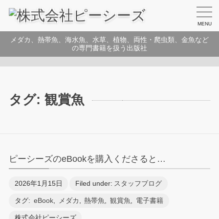
MENU
メダカ、熱帯魚、海水魚、水草、植物、両性・爬虫類、金魚など
の専門書籍を扱う出版社
タグ:
観賞魚
ピーシーズのeBookを購入くださると…
2026年1月15日
Filed under:
スタッフブログ
タグ:
eBook
,
メダカ
,
熱帯魚
,
観賞魚
,
電子書籍
株式会社ピーシーズ