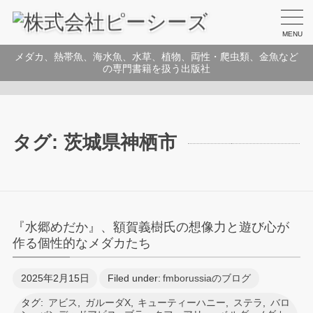
MENU
メダカ、熱帯魚、海水魚、水草、植物、両性・爬虫類、金魚など
の専門書籍を扱う出版社
タグ:
茨城県神栖市
『水郷めだか』、額賀義樹氏の想像力と遊び心が
作る個性的なメダカたち
2025年2月15日
Filed under:
fmborussiaのブログ
タグ:
アビス
,
ガルーダX
,
キューティーハニー
,
ステラ
,
バロ