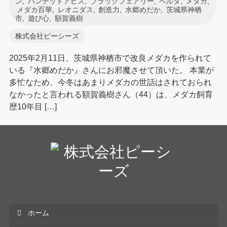
ン
,
バンデッドアビス
,
ブラックフェアリー
,
ベルダ
,
メダカ
,
メダカ百華
,
レオニダス
,
創造力
,
水郷めだか
,
茨城県神栖
市
,
遊び心
,
額賀義樹
株式会社ピーシーズ
2025年2月11日、茨城県神栖市で改良メダカを作られて
いる『水郷めだか』さんにお邪魔させて頂いた。 本業が
多忙なため、今冬はあまりメダカの世話はされておられ
なかったと言われる額賀義樹さん（44）は、メダカ飼育
歴10年目 […]
ホーム