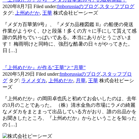
2020年8月7日
Filed under:
fmborussiaのブログ
,
スタッフブログ
タグ:
上州めだか
,
王華
株式会社ピーシーズ
『メダカ百華第9号』、『メダカ品種図鑑 II』の船便の発送
作業がようやく、ひと段落！多くの方々に手にして貰えて感
謝の気持ちでいっぱいである。本当にありがとうございま
す！ 梅雨明けと同時に、強烈な酷暑の日々がやってきた。
日 […]
『上州めだか』が作る“王華”と“月華”
2020年5月29日
Filed under:
fmborussiaのブログ
,
スタッフブロ
グ
タグ:
ラメメダカ
,
上州めだか
,
月華
,
王華
株式会社ピーシ
ーズ
『上州めだか』の岡田卓也氏と初めてお会いしたのは、去年
の3月のことであった。 （株）清水金魚の市場にラメの綺麗
なメダカをまとまって出品している方がおり、誰の出品かを
お聞きしたところ、『上州めだか』からということを知った
の […]