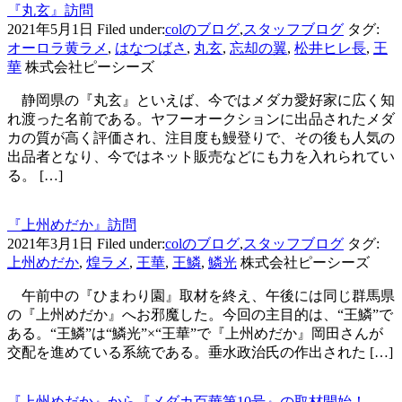
『丸玄』訪問
2021年5月1日
Filed under:
colのブログ
,
スタッフブログ
タグ:
オーロラ黄ラメ
,
はなつばさ
,
丸玄
,
忘却の翼
,
松井ヒレ長
,
王
華
株式会社ピーシーズ
静岡県の『丸玄』といえば、今ではメダカ愛好家に広く知
れ渡った名前である。ヤフーオークションに出品されたメダ
カの質が高く評価され、注目度も鰻登りで、その後も人気の
出品者となり、今ではネット販売などにも力を入れられてい
る。 […]
『上州めだか』訪問
2021年3月1日
Filed under:
colのブログ
,
スタッフブログ
タグ:
上州めだか
,
煌ラメ
,
王華
,
王鱗
,
鱗光
株式会社ピーシーズ
午前中の『ひまわり園』取材を終え、午後には同じ群馬県
の『上州めだか』へお邪魔した。今回の主目的は、“王鱗”で
ある。“王鱗”は“鱗光”×“王華”で『上州めだか』岡田さんが
交配を進めている系統である。垂水政治氏の作出された […]
『上州めだか』から『メダカ百華第10号』の取材開始！