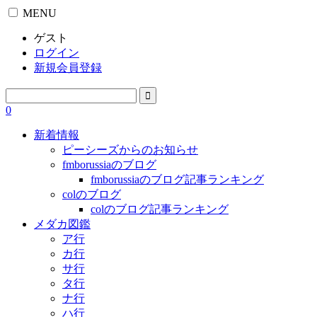
MENU
ゲスト
ログイン
新規会員登録
0
新着情報
ピーシーズからのお知らせ
fmborussiaのブログ
fmborussiaのブログ記事ランキング
colのブログ
colのブログ記事ランキング
メダカ図鑑
ア行
カ行
サ行
タ行
ナ行
ハ行