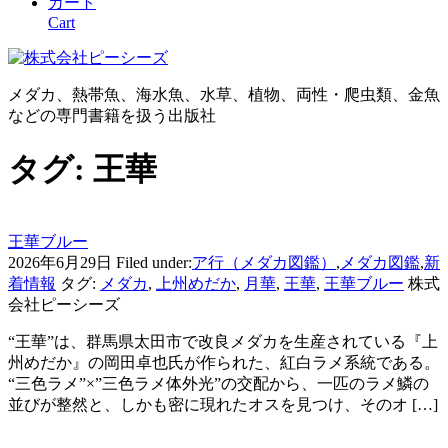
カート
Cart
メダカ、熱帯魚、海水魚、水草、植物、両性・爬虫類、金魚
などの専門書籍を扱う出版社
タグ:
王華
王華ブルー
2026年6月29日
Filed under:
ア行（メダカ図鑑）
,
メダカ図鑑
,
新
着情報
タグ:
メダカ
,
上州めだか
,
月華
,
王華
,
王華ブルー
株式
会社ピーシーズ
“王華”は、群馬県太田市で改良メダカを生産されている『上
州めだか』の岡田卓也氏が作られた、紅白ラメ系統である。
“三色ラメ”×”三色ラメ体外光”の交配から、一匹のラメ鱗の
並びが整然と、しかも密に現れたオスを見つけ、そのオ […]