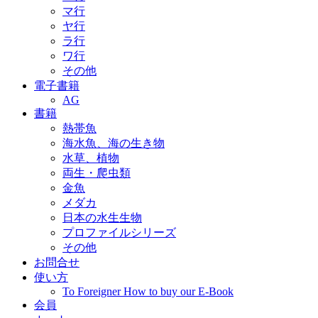
マ行
ヤ行
ラ行
ワ行
その他
電子書籍
AG
書籍
熱帯魚
海水魚、海の生き物
水草、植物
両生・爬虫類
金魚
メダカ
日本の水生生物
プロファイルシリーズ
その他
お問合せ
使い方
To Foreigner How to buy our E-Book
会員