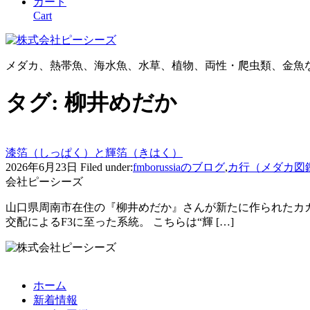
カート
Cart
メダカ、熱帯魚、海水魚、水草、植物、両性・爬虫類、金魚
タグ:
柳井めだか
漆箔（しっぱく）と輝箔（きはく）
2026年6月23日
Filed under:
fmborussiaのブログ
,
カ行（メダカ図
会社ピーシーズ
山口県周南市在住の『柳井めだか』さんが新たに作られたカガミ
交配によるF3に至った系統。 こちらは“輝 […]
ホーム
新着情報