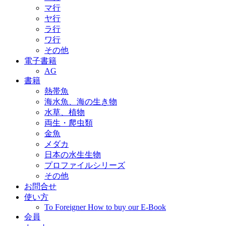
マ行
ヤ行
ラ行
ワ行
その他
電子書籍
AG
書籍
熱帯魚
海水魚、海の生き物
水草、植物
両生・爬虫類
金魚
メダカ
日本の水生生物
プロファイルシリーズ
その他
お問合せ
使い方
To Foreigner How to buy our E-Book
会員