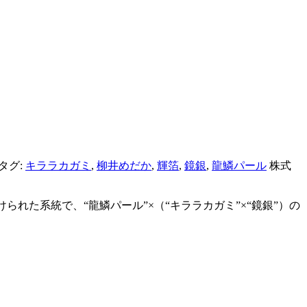
タグ:
キララカガミ
,
柳井めだか
,
輝箔
,
鏡銀
,
龍鱗パール
株式
れた系統で、“龍鱗パール”×（“キララカガミ”×“鏡銀”）の