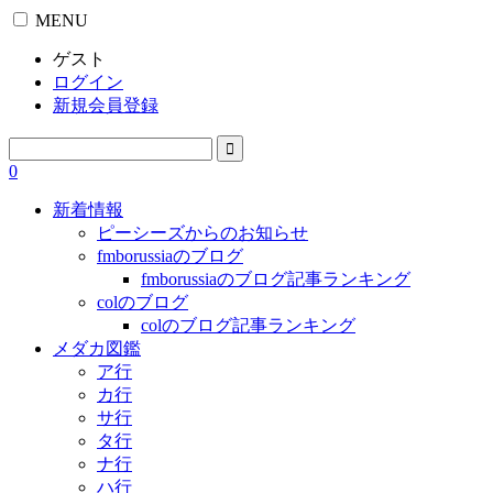
MENU
ゲスト
ログイン
新規会員登録
0
新着情報
ピーシーズからのお知らせ
fmborussiaのブログ
fmborussiaのブログ記事ランキング
colのブログ
colのブログ記事ランキング
メダカ図鑑
ア行
カ行
サ行
タ行
ナ行
ハ行