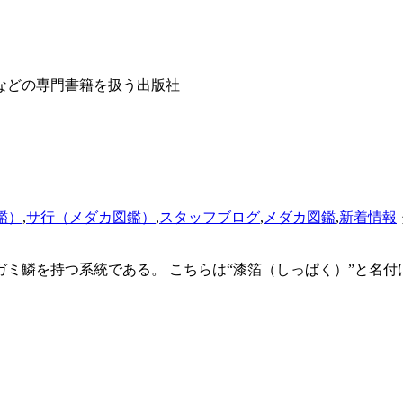
などの専門書籍を扱う出版社
鑑）
,
サ行（メダカ図鑑）
,
スタッフブログ
,
メダカ図鑑
,
新着情報
鱗を持つ系統である。 こちらは“漆箔（しっぱく）”と名付けら