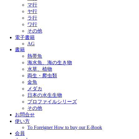
マ行
ヤ行
ラ行
ワ行
その他
電子書籍
AG
書籍
熱帯魚
海水魚、海の生き物
水草、植物
両生・爬虫類
金魚
メダカ
日本の水生生物
プロファイルシリーズ
その他
お問合せ
使い方
To Foreigner How to buy our E-Book
会員