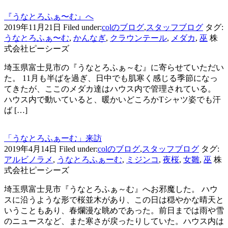
『うなとろふぁ〜む』へ
2019年11月21日
Filed under:
colのブログ
,
スタッフブログ
タグ:
うなとろふぁ〜む
,
かんなぎ
,
クラウンテール
,
メダカ
,
巫
株
式会社ピーシーズ
埼玉県富士見市の『うなとろふぁ～む』に寄らせていただい
た。 11月も半ばを過ぎ、日中でも肌寒く感じる季節になっ
てきたが、ここのメダカ達はハウス内で管理されている。
ハウス内で動いていると、暖かいどころかTシャツ姿でも汗
ば […]
「うなとろふぁーむ」来訪
2019年4月14日
Filed under:
colのブログ
,
スタッフブログ
タグ:
アルビノラメ
,
うなとろふぁーむ
,
ミジンコ
,
夜桜
,
女雛
,
巫
株
式会社ピーシーズ
埼玉県富士見市『うなとろふぁ～む』へお邪魔した。 ハウ
スに沿うような形で桜並木があり、この日は穏やかな晴天と
いうこともあり、春爛漫な眺めであった。前日までは雨や雪
のニュースなど、また寒さが戻ったりしていた。ハウス内は