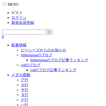
MENU
ゲスト
ログイン
新規会員登録
0
新着情報
ピーシーズからのお知らせ
fmborussiaのブログ
fmborussiaのブログ記事ランキング
colのブログ
colのブログ記事ランキング
メダカ図鑑
ア行
カ行
サ行
タ行
ナ行
ハ行