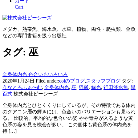
カート
Cart
メダカ、熱帯魚、海水魚、水草、植物、両性・爬虫類、金魚
などの専門書籍を扱う出版社
タグ:
巫
全身体内光 色合いもいろいろ
2020年1月24日
Filed under:
colのブログ
,
スタッフブログ
タグ:
うなとろふぁ〜む
,
全身体内光
,
巫
,
猫飯
,
緑光
,
行田淡水魚
,
黒
百式
株式会社ピーシーズ
全身体内光とひとくくりにしているが、その特徴である体内
のグアニン層の輝きには、色合いのバリエーションも見られ
る。 比較的、平均的な色合いの姿 やや青みが入るような黄
色系の姿を見る機会が多い。 この個体も黄色系の体内光を
持 […]