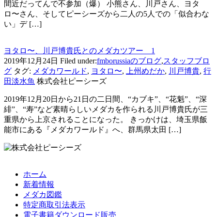
間近だってんで不参加（爆） 小熊さん、川戸さん、ヨタ
ロ〜さん、そしてピーシーズから二人の5人での「似合わな
い」デ […]
ヨタロ〜、川戸博貴氏とのメダカツアー 1
2019年12月24日
Filed under:
fmborussiaのブログ
,
スタッフブロ
グ
タグ:
メダカワールド
,
ヨタロ〜
,
上州めだか
,
川戸博貴
,
行
田淡水魚
株式会社ピーシーズ
2019年12月20日から21日の二日間、“カブキ”、“花魁”、“深
緋”、“寿”など素晴らしいメダカを作られる川戸博貴氏が三
重県から上京されることになった。 きっかけは、埼玉県飯
能市にある『メダカワールド』へ、群馬県太田 […]
ホーム
新着情報
メダカ図鑑
特定商取引法表示
電子書籍ダウンロード販売