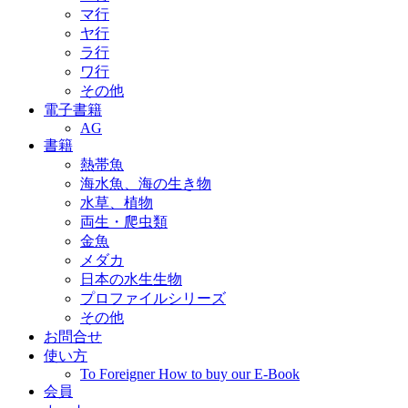
マ行
ヤ行
ラ行
ワ行
その他
電子書籍
AG
書籍
熱帯魚
海水魚、海の生き物
水草、植物
両生・爬虫類
金魚
メダカ
日本の水生生物
プロファイルシリーズ
その他
お問合せ
使い方
To Foreigner How to buy our E-Book
会員