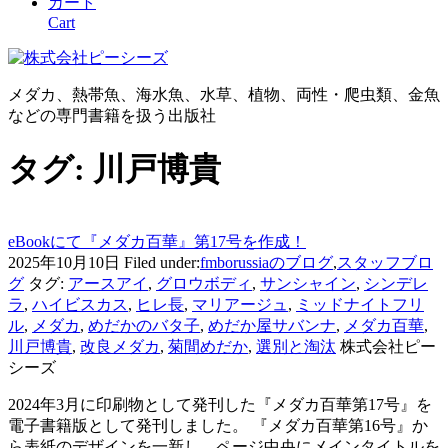
カート
Cart
メダカ、熱帯魚、海水魚、水草、植物、両性・爬虫類、金魚
などの専門書籍を扱う出版社
タグ:
川戸博貴
eBookにて『メダカ百華』第17号を作成！
2025年10月10日
Filed under:
fmborussiaのブログ
,
スタッフブロ
グ
タグ:
アースアイ
,
グロウボディ
,
サンシャイン
,
シンデレ
ラ
,
ハイビスカス
,
ヒレ長
,
マリアージュ
,
ミッドナイトフリ
ル
,
メダカ
,
めだかのバタ子
,
めだか屋サバンナ
,
メダカ百華
,
川戸博貴
,
改良メダカ
,
菊間めだか
,
選別と淘汰
株式会社ピー
シーズ
2024年3月に印刷物として発刊した『メダカ百華第17号』を
電子書籍版として発刊しました。 『メダカ百華第16号』か
ら表紙のデザインを一新し、ページ中央にメインタイトルを