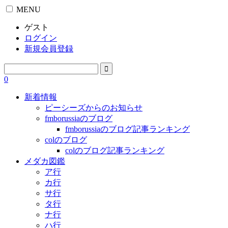
MENU
ゲスト
ログイン
新規会員登録
0
新着情報
ピーシーズからのお知らせ
fmborussiaのブログ
fmborussiaのブログ記事ランキング
colのブログ
colのブログ記事ランキング
メダカ図鑑
ア行
カ行
サ行
タ行
ナ行
ハ行