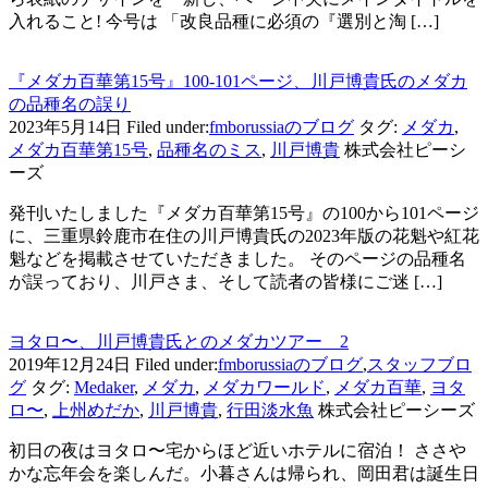
入れること! 今号は 「改良品種に必須の『選別と淘 […]
『メダカ百華第15号』100-101ページ、川戸博貴氏のメダカ
の品種名の誤り
2023年5月14日
Filed under:
fmborussiaのブログ
タグ:
メダカ
,
メダカ百華第15号
,
品種名のミス
,
川戸博貴
株式会社ピーシ
ーズ
発刊いたしました『メダカ百華第15号』の100から101ページ
に、三重県鈴鹿市在住の川戸博貴氏の2023年版の花魁や紅花
魁などを掲載させていただきました。 そのページの品種名
が誤っており、川戸さま、そして読者の皆様にご迷 […]
ヨタロ〜、川戸博貴氏とのメダカツアー 2
2019年12月24日
Filed under:
fmborussiaのブログ
,
スタッフブロ
グ
タグ:
Medaker
,
メダカ
,
メダカワールド
,
メダカ百華
,
ヨタ
ロ〜
,
上州めだか
,
川戸博貴
,
行田淡水魚
株式会社ピーシーズ
初日の夜はヨタロ〜宅からほど近いホテルに宿泊！ ささや
かな忘年会を楽しんだ。小暮さんは帰られ、岡田君は誕生日