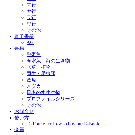
マ行
ヤ行
ラ行
ワ行
その他
電子書籍
AG
書籍
熱帯魚
海水魚、海の生き物
水草、植物
両生・爬虫類
金魚
メダカ
日本の水生生物
プロファイルシリーズ
その他
お問合せ
使い方
To Foreigner How to buy our E-Book
会員