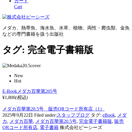
カート
Cart
メダカ、熱帯魚、海水魚、水草、植物、両性・爬虫類、金魚
などの専門書籍を扱う出版社
タグ:
完全電子書籍版
New
Hot
E-Bookメダカ百華第205号
¥1,800
(税込)
メダカ百華第20.5号 販売QRコード所有店（1）
2025年9月22日
Filed under:
スタッフブログ
タグ:
eBook
,
メダ
カ
,
メダカ百華
,
メダカ百華第20.5号
,
完全電子書籍版
,
販売
QRコード所有店
,
電子書籍
株式会社ピーシーズ