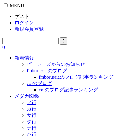
MENU
ゲスト
ログイン
新規会員登録
0
新着情報
ピーシーズからのお知らせ
fmborussiaのブログ
fmborussiaのブログ記事ランキング
colのブログ
colのブログ記事ランキング
メダカ図鑑
ア行
カ行
サ行
タ行
ナ行
ハ行