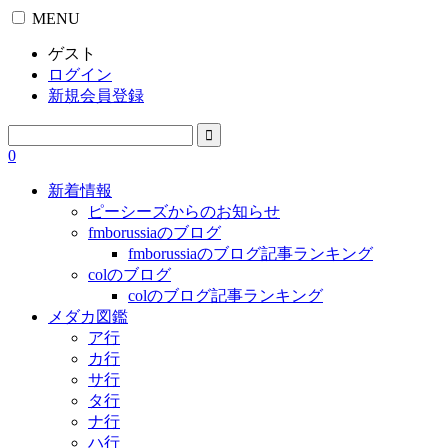
MENU
ゲスト
ログイン
新規会員登録
0
新着情報
ピーシーズからのお知らせ
fmborussiaのブログ
fmborussiaのブログ記事ランキング
colのブログ
colのブログ記事ランキング
メダカ図鑑
ア行
カ行
サ行
タ行
ナ行
ハ行