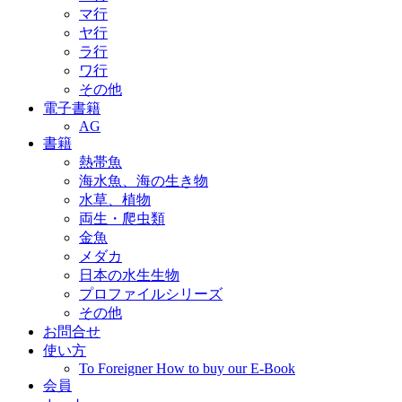
マ行
ヤ行
ラ行
ワ行
その他
電子書籍
AG
書籍
熱帯魚
海水魚、海の生き物
水草、植物
両生・爬虫類
金魚
メダカ
日本の水生生物
プロファイルシリーズ
その他
お問合せ
使い方
To Foreigner How to buy our E-Book
会員