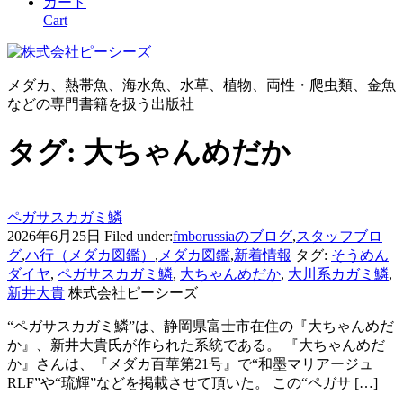
カート
Cart
メダカ、熱帯魚、海水魚、水草、植物、両性・爬虫類、金魚
などの専門書籍を扱う出版社
タグ:
大ちゃんめだか
ペガサスカガミ鱗
2026年6月25日
Filed under:
fmborussiaのブログ
,
スタッフブロ
グ
,
ハ行（メダカ図鑑）
,
メダカ図鑑
,
新着情報
タグ:
そうめん
ダイヤ
,
ペガサスカガミ鱗
,
大ちゃんめだか
,
大川系カガミ鱗
,
新井大貴
株式会社ピーシーズ
“ペガサスカガミ鱗”は、静岡県富士市在住の『大ちゃんめだ
か』、新井大貴氏が作られた系統である。 『大ちゃんめだ
か』さんは、『メダカ百華第21号』で“和墨マリアージュ
RLF”や“琉輝”などを掲載させて頂いた。 この“ペガサ […]