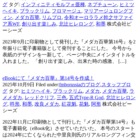
グ
タグ:
インフィニティモルフォ亜種
,
ネプチューン
,
ヒミツ
ヘイキ
,
ブラックリム
,
フロマージュ
,
マリアージュロングフ
ィン
,
メダカ百華
,
リムプロ
,
令和オーロララメ幹之サファイ
ア系WF
,
創り出す楽しみ
,
北辻ヒレロング
,
和墨
株式会社ピ
ーシーズ
2023年9月に印刷物として発刊した『メダカ百華第16号』を2
年振りに電子書籍版として発刊することにした。 今号から
表紙のデザインを一新して、ページ中央にメインタイトルを
入れました。 「創り出す楽しみ、出来た時の感激、 […]
eBookにて『メダカ百華』第14号を作成！
2025年10月9日
Filed under:
fmborussiaのブログ
,
スタッフブロ
グ
タグ:
ヒミツヘイキ
,
ブラックリム
,
メダカ
,
メダカ百華
,
ラ
メメダカ
,
レッドクリフ
,
三色
,
五式Type-R God
,
北辻ヒレロン
グ
,
吽形
,
和墨
,
改良メダカ
,
紅花魁
,
花魁
,
阿形
株式会社ピー
シーズ
2022年11月に印刷物として刊行した『メダカ百華第14号』も
電子書籍化（eBook化）させていただいた。 本号のスタート
は2024年に亡くなられた中里良則氏のリアルロングフィン交