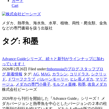
カート
Cart
メダカ、熱帯魚、海水魚、水草、植物、両性・爬虫類、金魚
などの専門書籍を扱う出版社
タグ:
和墨
Advance Guideシリーズ、続々と新刊がラインナップに加わ
っています！
2026年2月26日
Filed under:
fmborussiaのブログ
,
スタッフブロ
グ
,
新着情報
タグ:
AG
,
MAG
,
カラシン
,
コリドラス
,
シクリッ
ド
,
ドワーフクラブ
,
バルーンモーリー
,
ヒレ長メダカ
,
マリア
ージュ
,
メダカの専門小冊子
,
モルフォ亜種
,
和墨
,
改良メダカ
株式会社ピーシーズ
2026年から刊行を開始した『Advance Guide』シリーズ！ メ
ダカバージョンと熱帯魚を中心としたバージョンの２本の柱
で新刊の刊行を続けています。 どちらもeBook版での刊行