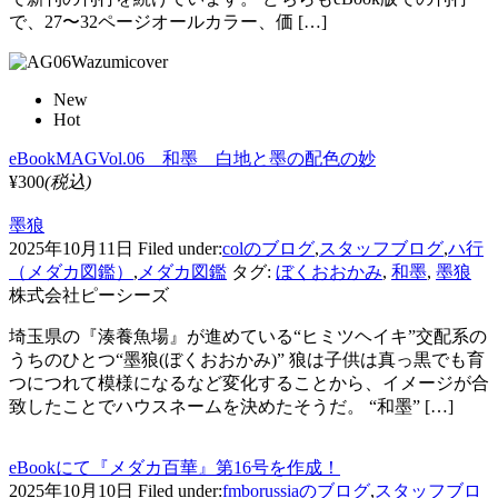
で、27〜32ページオールカラー、価 […]
New
Hot
eBookMAGVol.06 和墨 白地と墨の配色の妙
¥300
(税込)
墨狼
2025年10月11日
Filed under:
colのブログ
,
スタッフブログ
,
ハ行
（メダカ図鑑）
,
メダカ図鑑
タグ:
ぼくおおかみ
,
和墨
,
墨狼
株式会社ピーシーズ
埼玉県の『湊養魚場』が進めている“ヒミツヘイキ”交配系の
うちのひとつ“墨狼(ぼくおおかみ)” 狼は子供は真っ黒でも育
つにつれて模様になるなど変化することから、イメージが合
致したことでハウスネームを決めたそうだ。 “和墨” […]
eBookにて『メダカ百華』第16号を作成！
2025年10月10日
Filed under:
fmborussiaのブログ
,
スタッフブロ