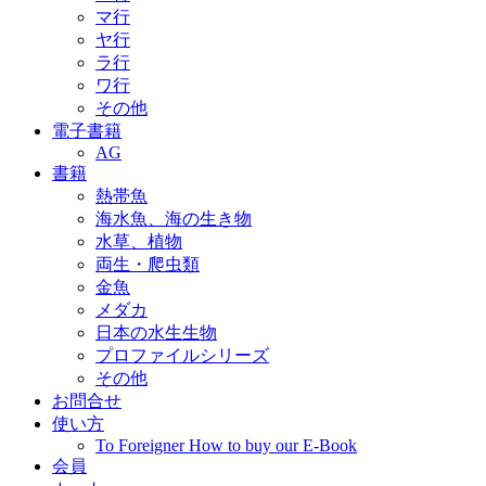
マ行
ヤ行
ラ行
ワ行
その他
電子書籍
AG
書籍
熱帯魚
海水魚、海の生き物
水草、植物
両生・爬虫類
金魚
メダカ
日本の水生生物
プロファイルシリーズ
その他
お問合せ
使い方
To Foreigner How to buy our E-Book
会員