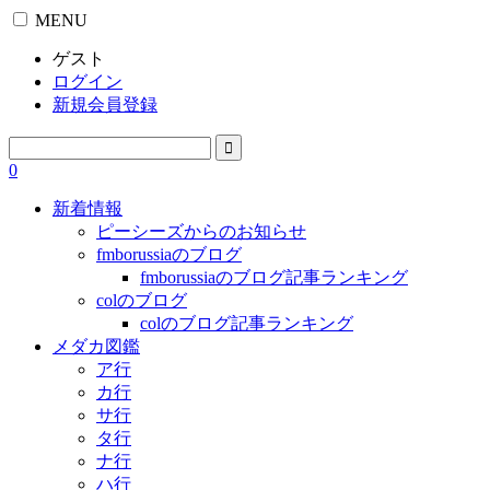
MENU
ゲスト
ログイン
新規会員登録
0
新着情報
ピーシーズからのお知らせ
fmborussiaのブログ
fmborussiaのブログ記事ランキング
colのブログ
colのブログ記事ランキング
メダカ図鑑
ア行
カ行
サ行
タ行
ナ行
ハ行