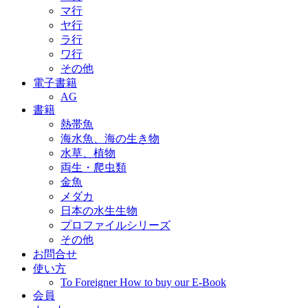
マ行
ヤ行
ラ行
ワ行
その他
電子書籍
AG
書籍
熱帯魚
海水魚、海の生き物
水草、植物
両生・爬虫類
金魚
メダカ
日本の水生生物
プロファイルシリーズ
その他
お問合せ
使い方
To Foreigner How to buy our E-Book
会員