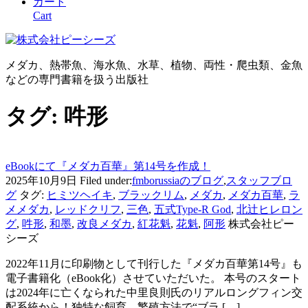
カート
Cart
メダカ、熱帯魚、海水魚、水草、植物、両性・爬虫類、金魚
などの専門書籍を扱う出版社
タグ:
吽形
eBookにて『メダカ百華』第14号を作成！
2025年10月9日
Filed under:
fmborussiaのブログ
,
スタッフブロ
グ
タグ:
ヒミツヘイキ
,
ブラックリム
,
メダカ
,
メダカ百華
,
ラ
メメダカ
,
レッドクリフ
,
三色
,
五式Type-R God
,
北辻ヒレロン
グ
,
吽形
,
和墨
,
改良メダカ
,
紅花魁
,
花魁
,
阿形
株式会社ピー
シーズ
2022年11月に印刷物として刊行した『メダカ百華第14号』も
電子書籍化（eBook化）させていただいた。 本号のスタート
は2024年に亡くなられた中里良則氏のリアルロングフィン交
配系統から！独特な飼育、繁殖方法で“ブラ […]