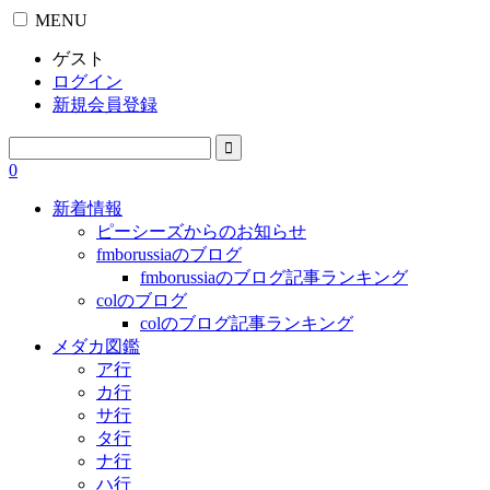
MENU
ゲスト
ログイン
新規会員登録
0
新着情報
ピーシーズからのお知らせ
fmborussiaのブログ
fmborussiaのブログ記事ランキング
colのブログ
colのブログ記事ランキング
メダカ図鑑
ア行
カ行
サ行
タ行
ナ行
ハ行