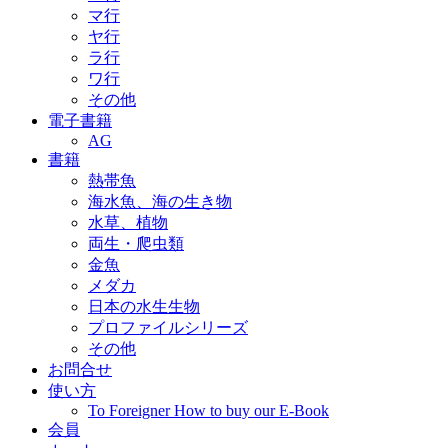
マ行
ヤ行
ラ行
ワ行
その他
電子書籍
AG
書籍
熱帯魚
海水魚、海の生き物
水草、植物
両生・爬虫類
金魚
メダカ
日本の水生生物
プロファイルシリーズ
その他
お問合せ
使い方
To Foreigner How to buy our E-Book
会員