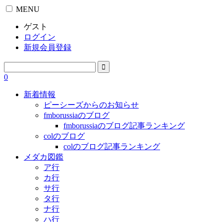
MENU
ゲスト
ログイン
新規会員登録
0
新着情報
ピーシーズからのお知らせ
fmborussiaのブログ
fmborussiaのブログ記事ランキング
colのブログ
colのブログ記事ランキング
メダカ図鑑
ア行
カ行
サ行
タ行
ナ行
ハ行