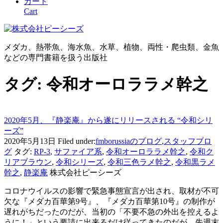
カート
Cart
メダカ、熱帯魚、海水魚、水草、植物、両性・爬虫類、金魚
などの専門書籍を扱う出版社
タグ:
令和オーロララメ幹之
2020年5月、『静楽庵』から遂にリリースされる “令和シリ
ーズ”
2020年5月13日
Filed under:
fmborussiaのブログ
,
スタッフブロ
グ
タグ:
RP-3
,
サファイア系
,
令和オーロララメ幹之
,
令和ク
リアブラウン
,
令和シリーズ
,
令和三色ラメ幹之
,
令和黒ラメ
幹之
,
静楽庵
株式会社ピーシーズ
コロナウイルスの影響で緊急事態宣言が出され、取材が不可
欠な『メダカ百華第9号』、『メダカ百華第10号』の制作が
遅れがちだったのだが、当初の「不要不急の外出を控えるよ
うに！」という要請に出来るだけ従ってきたのだが、先週末