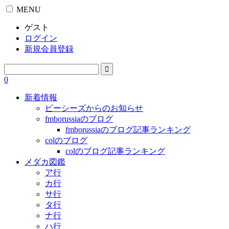
MENU
ゲスト
ログイン
新規会員登録
0
新着情報
ピーシーズからのお知らせ
fmborussiaのブログ
fmborussiaのブログ記事ランキング
colのブログ
colのブログ記事ランキング
メダカ図鑑
ア行
カ行
サ行
タ行
ナ行
ハ行