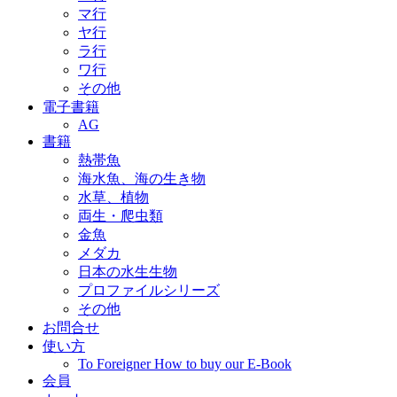
マ行
ヤ行
ラ行
ワ行
その他
電子書籍
AG
書籍
熱帯魚
海水魚、海の生き物
水草、植物
両生・爬虫類
金魚
メダカ
日本の水生生物
プロファイルシリーズ
その他
お問合せ
使い方
To Foreigner How to buy our E-Book
会員