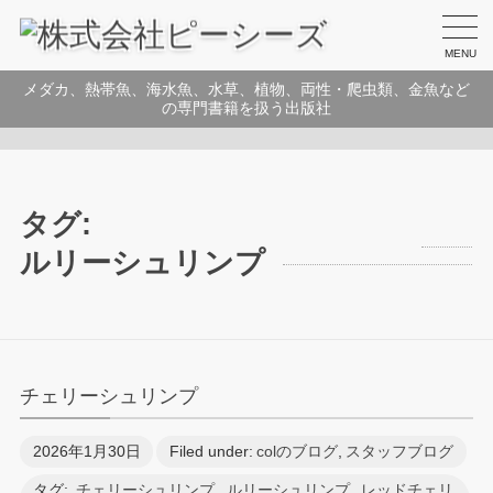
MENU
メダカ、熱帯魚、海水魚、水草、植物、両性・爬虫類、金魚など
の専門書籍を扱う出版社
タグ:
ルリーシュリンプ
チェリーシュリンプ
2026年1月30日
Filed under:
colのブログ
,
スタッフブログ
タグ:
チェリーシュリンプ
,
ルリーシュリンプ
,
レッドチェリ