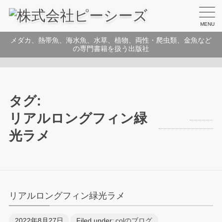
MENU
メダカ、熱帯魚、海水魚、水草、植物、両性・爬虫類、金魚など
の専門書籍を扱う出版社
タグ:
リアルロングフィン緑
光ラメ
リアルロングフィン緑光ラメ
2022年8月27日
Filed under:
colのブログ