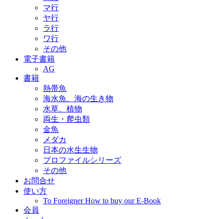
マ行
ヤ行
ラ行
ワ行
その他
電子書籍
AG
書籍
熱帯魚
海水魚、海の生き物
水草、植物
両生・爬虫類
金魚
メダカ
日本の水生生物
プロファイルシリーズ
その他
お問合せ
使い方
To Foreigner How to buy our E-Book
会員