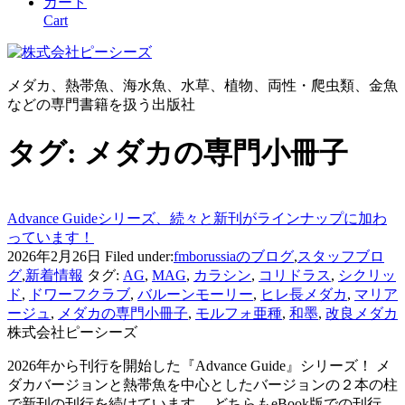
カート
Cart
メダカ、熱帯魚、海水魚、水草、植物、両性・爬虫類、金魚
などの専門書籍を扱う出版社
タグ:
メダカの専門小冊子
Advance Guideシリーズ、続々と新刊がラインナップに加わ
っています！
2026年2月26日
Filed under:
fmborussiaのブログ
,
スタッフブロ
グ
,
新着情報
タグ:
AG
,
MAG
,
カラシン
,
コリドラス
,
シクリッ
ド
,
ドワーフクラブ
,
バルーンモーリー
,
ヒレ長メダカ
,
マリア
ージュ
,
メダカの専門小冊子
,
モルフォ亜種
,
和墨
,
改良メダカ
株式会社ピーシーズ
2026年から刊行を開始した『Advance Guide』シリーズ！ メ
ダカバージョンと熱帯魚を中心としたバージョンの２本の柱
で新刊の刊行を続けています。 どちらもeBook版での刊行