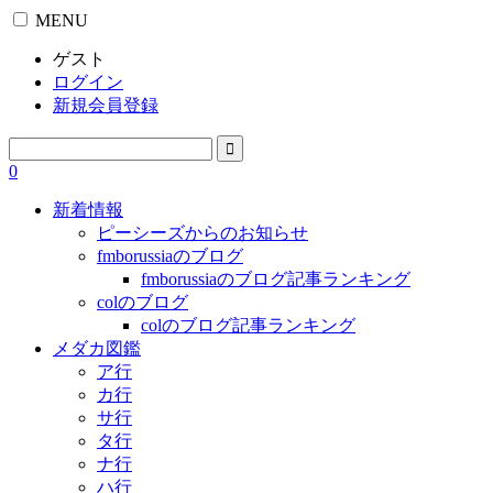
MENU
ゲスト
ログイン
新規会員登録
0
新着情報
ピーシーズからのお知らせ
fmborussiaのブログ
fmborussiaのブログ記事ランキング
colのブログ
colのブログ記事ランキング
メダカ図鑑
ア行
カ行
サ行
タ行
ナ行
ハ行