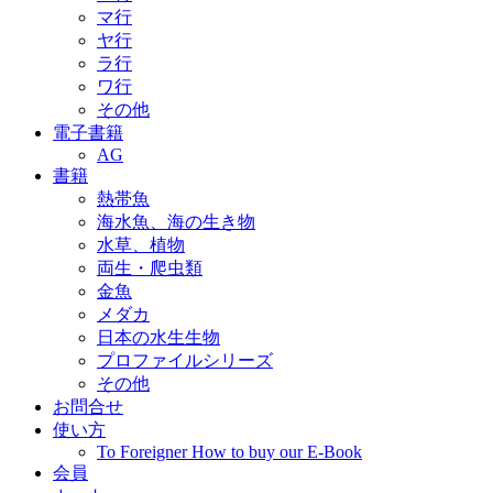
マ行
ヤ行
ラ行
ワ行
その他
電子書籍
AG
書籍
熱帯魚
海水魚、海の生き物
水草、植物
両生・爬虫類
金魚
メダカ
日本の水生生物
プロファイルシリーズ
その他
お問合せ
使い方
To Foreigner How to buy our E-Book
会員