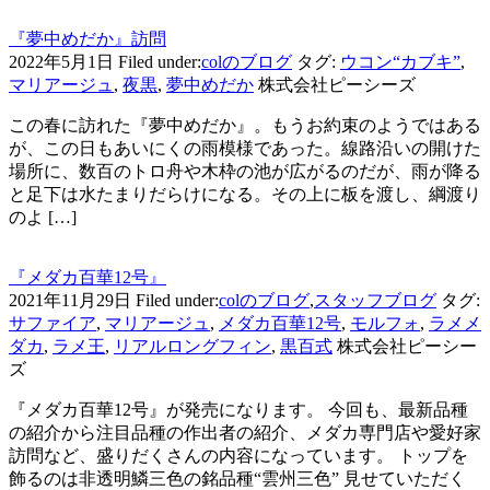
『夢中めだか』訪問
2022年5月1日
Filed under:
colのブログ
タグ:
ウコン“カブキ”
,
マリアージュ
,
夜黒
,
夢中めだか
株式会社ピーシーズ
この春に訪れた『夢中めだか』。もうお約束のようではある
が、この日もあいにくの雨模様であった。線路沿いの開けた
場所に、数百のトロ舟や木枠の池が広がるのだが、雨が降る
と足下は水たまりだらけになる。その上に板を渡し、綱渡り
のよ […]
『メダカ百華12号』
2021年11月29日
Filed under:
colのブログ
,
スタッフブログ
タグ:
サファイア
,
マリアージュ
,
メダカ百華12号
,
モルフォ
,
ラメメ
ダカ
,
ラメ王
,
リアルロングフィン
,
黒百式
株式会社ピーシー
ズ
『メダカ百華12号』が発売になります。 今回も、最新品種
の紹介から注目品種の作出者の紹介、メダカ専門店や愛好家
訪問など、盛りだくさんの内容になっています。 トップを
飾るのは非透明鱗三色の銘品種“雲州三色” 見せていただく