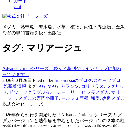
カート
Cart
メダカ、熱帯魚、海水魚、水草、植物、両性・爬虫類、金魚
などの専門書籍を扱う出版社
タグ:
マリアージュ
Advance Guideシリーズ、続々と新刊がラインナップに加わ
っています！
2026年2月26日
Filed under:
fmborussiaのブログ
,
スタッフブロ
グ
,
新着情報
タグ:
AG
,
MAG
,
カラシン
,
コリドラス
,
シクリッ
ド
,
ドワーフクラブ
,
バルーンモーリー
,
ヒレ長メダカ
,
マリア
ージュ
,
メダカの専門小冊子
,
モルフォ亜種
,
和墨
,
改良メダカ
株式会社ピーシーズ
2026年から刊行を開始した『Advance Guide』シリーズ！ メ
ダカバージョンと熱帯魚を中心としたバージョンの２本の柱
で新刊の刊行を続けています。 どちらもeBook版での刊行