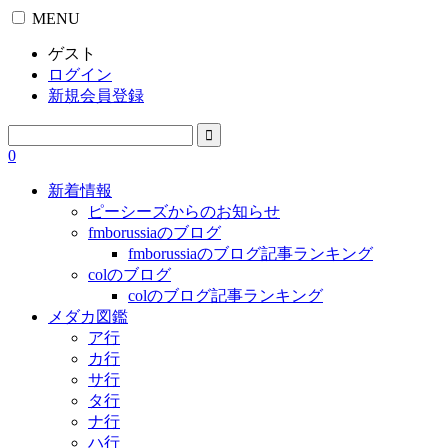
MENU
ゲスト
ログイン
新規会員登録
0
新着情報
ピーシーズからのお知らせ
fmborussiaのブログ
fmborussiaのブログ記事ランキング
colのブログ
colのブログ記事ランキング
メダカ図鑑
ア行
カ行
サ行
タ行
ナ行
ハ行