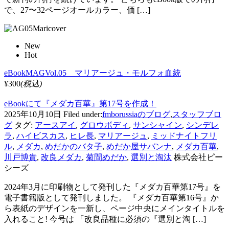
で、27〜32ページオールカラー、価 […]
New
Hot
eBookMAGVol.05 マリアージュ・モルフォ血統
¥300
(税込)
eBookにて『メダカ百華』第17号を作成！
2025年10月10日
Filed under:
fmborussiaのブログ
,
スタッフブロ
グ
タグ:
アースアイ
,
グロウボディ
,
サンシャイン
,
シンデレ
ラ
,
ハイビスカス
,
ヒレ長
,
マリアージュ
,
ミッドナイトフリ
ル
,
メダカ
,
めだかのバタ子
,
めだか屋サバンナ
,
メダカ百華
,
川戸博貴
,
改良メダカ
,
菊間めだか
,
選別と淘汰
株式会社ピー
シーズ
2024年3月に印刷物として発刊した『メダカ百華第17号』を
電子書籍版として発刊しました。 『メダカ百華第16号』か
ら表紙のデザインを一新し、ページ中央にメインタイトルを
入れること! 今号は 「改良品種に必須の『選別と淘 […]