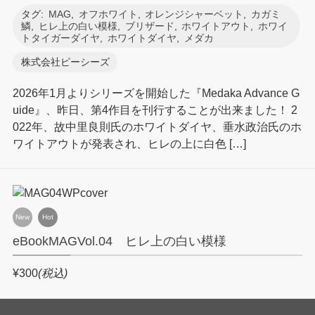
タグ:
MAG
,
オフホワイト
,
オレンジシャーベット
,
カガミ
鱗
,
ヒレ上の白い模様
,
ブリザード
,
ホワイトアウト
,
ホワイ
トタイガーダイヤ
,
ホワイトダイヤ
,
メダカ
株式会社ピーシーズ
2026年1月よりシリーズを開始した『Medaka Advance G
uide』、昨日、第4作目を刊行することが出来ました！ 2
022年、故中里良則氏のホワイトダイヤ、垂水政治氏のホ
ワイトアウトが発表され、ヒレの上に白色 […]
New
Hot
eBookMAGVol.04 ヒレ上の白い模様
¥300
(税込)