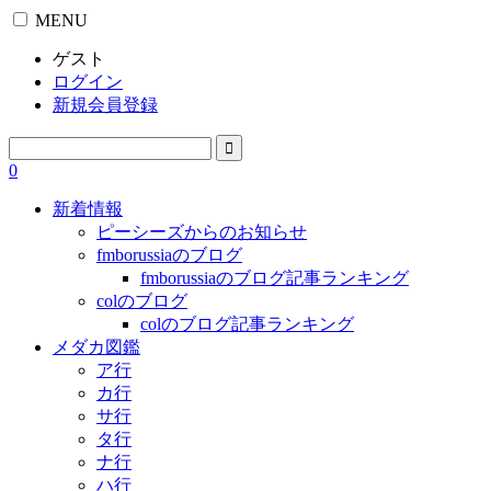
MENU
ゲスト
ログイン
新規会員登録
0
新着情報
ピーシーズからのお知らせ
fmborussiaのブログ
fmborussiaのブログ記事ランキング
colのブログ
colのブログ記事ランキング
メダカ図鑑
ア行
カ行
サ行
タ行
ナ行
ハ行