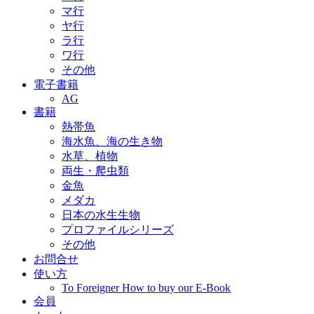
マ行
ヤ行
ラ行
ワ行
その他
電子書籍
AG
書籍
熱帯魚
海水魚、海の生き物
水草、植物
両生・爬虫類
金魚
メダカ
日本の水生生物
プロファイルシリーズ
その他
お問合せ
使い方
To Foreigner How to buy our E-Book
会員