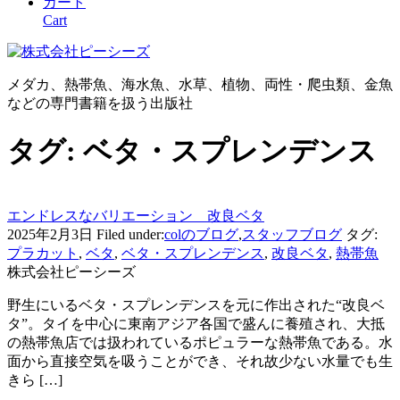
カート
Cart
メダカ、熱帯魚、海水魚、水草、植物、両性・爬虫類、金魚
などの専門書籍を扱う出版社
タグ:
ベタ・スプレンデンス
エンドレスなバリエーション 改良ベタ
2025年2月3日
Filed under:
colのブログ
,
スタッフブログ
タグ:
プラカット
,
ベタ
,
ベタ・スプレンデンス
,
改良ベタ
,
熱帯魚
株式会社ピーシーズ
野生にいるベタ・スプレンデンスを元に作出された“改良ベ
タ”。タイを中心に東南アジア各国で盛んに養殖され、大抵
の熱帯魚店では扱われているポピュラーな熱帯魚である。水
面から直接空気を吸うことができ、それ故少ない水量でも生
きら […]