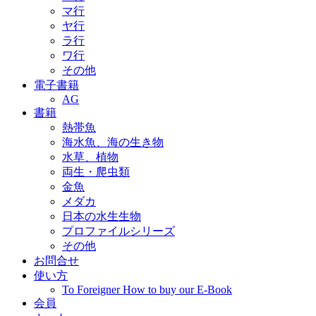
マ行
ヤ行
ラ行
ワ行
その他
電子書籍
AG
書籍
熱帯魚
海水魚、海の生き物
水草、植物
両生・爬虫類
金魚
メダカ
日本の水生生物
プロファイルシリーズ
その他
お問合せ
使い方
To Foreigner How to buy our E-Book
会員