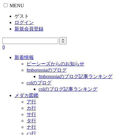
MENU
ゲスト
ログイン
新規会員登録
0
新着情報
ピーシーズからのお知らせ
fmborussiaのブログ
fmborussiaのブログ記事ランキング
colのブログ
colのブログ記事ランキング
メダカ図鑑
ア行
カ行
サ行
タ行
ナ行
ハ行