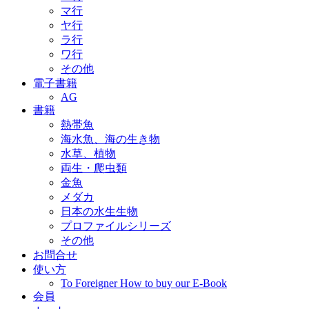
マ行
ヤ行
ラ行
ワ行
その他
電子書籍
AG
書籍
熱帯魚
海水魚、海の生き物
水草、植物
両生・爬虫類
金魚
メダカ
日本の水生生物
プロファイルシリーズ
その他
お問合せ
使い方
To Foreigner How to buy our E-Book
会員