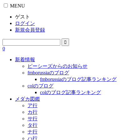
MENU
ゲスト
ログイン
新規会員登録
0
新着情報
ピーシーズからのお知らせ
fmborussiaのブログ
fmborussiaのブログ記事ランキング
colのブログ
colのブログ記事ランキング
メダカ図鑑
ア行
カ行
サ行
タ行
ナ行
ハ行