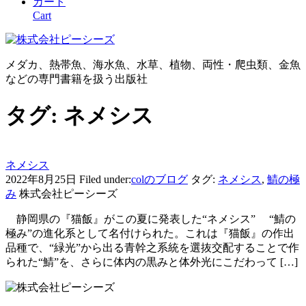
カート
Cart
メダカ、熱帯魚、海水魚、水草、植物、両性・爬虫類、金魚
などの専門書籍を扱う出版社
タグ:
ネメシス
ネメシス
2022年8月25日
Filed under:
colのブログ
タグ:
ネメシス
,
鯖の極
み
株式会社ピーシーズ
静岡県の『猫飯』がこの夏に発表した“ネメシス” “鯖の
極み”の進化系として名付けられた。これは『猫飯』の作出
品種で、“緑光”から出る青幹之系統を選抜交配することで作
られた“鯖”を、さらに体内の黒みと体外光にこだわって […]