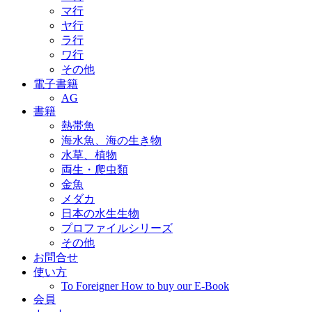
マ行
ヤ行
ラ行
ワ行
その他
電子書籍
AG
書籍
熱帯魚
海水魚、海の生き物
水草、植物
両生・爬虫類
金魚
メダカ
日本の水生生物
プロファイルシリーズ
その他
お問合せ
使い方
To Foreigner How to buy our E-Book
会員