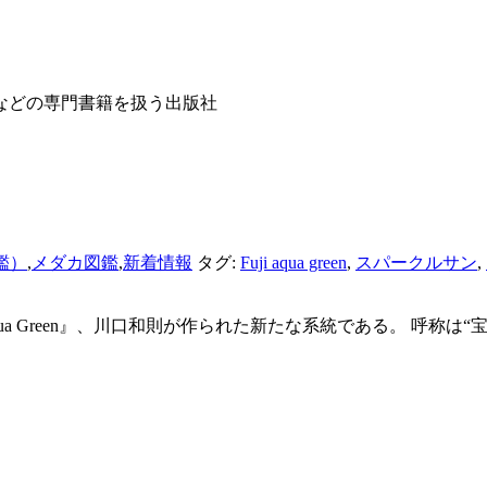
などの専門書籍を扱う出版社
鑑）
,
メダカ図鑑
,
新着情報
タグ:
Fuji aqua green
,
スパークルサン
,
ua Green』、川口和則が作られた新たな系統である。 呼称は“