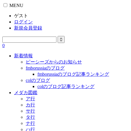
MENU
ゲスト
ログイン
新規会員登録
0
新着情報
ピーシーズからのお知らせ
fmborussiaのブログ
fmborussiaのブログ記事ランキング
colのブログ
colのブログ記事ランキング
メダカ図鑑
ア行
カ行
サ行
タ行
ナ行
ハ行