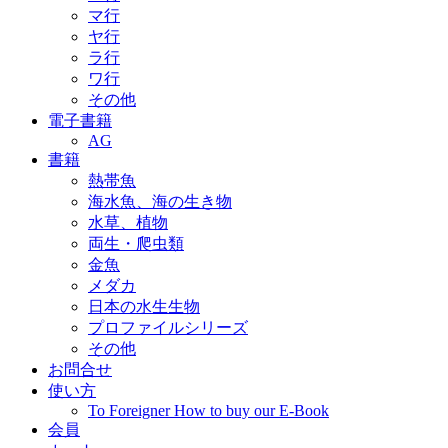
マ行
ヤ行
ラ行
ワ行
その他
電子書籍
AG
書籍
熱帯魚
海水魚、海の生き物
水草、植物
両生・爬虫類
金魚
メダカ
日本の水生生物
プロファイルシリーズ
その他
お問合せ
使い方
To Foreigner How to buy our E-Book
会員