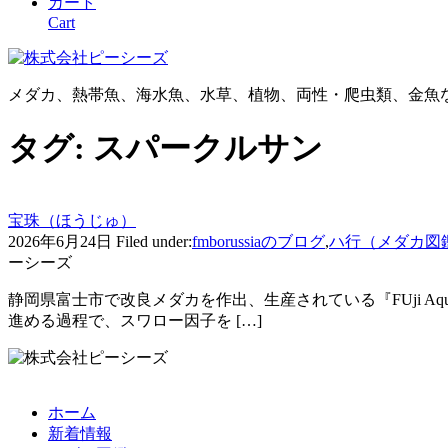
カート
Cart
メダカ、熱帯魚、海水魚、水草、植物、両性・爬虫類、金魚
タグ:
スパークルサン
宝珠（ほうじゅ）
2026年6月24日
Filed under:
fmborussiaのブログ
,
ハ行（メダカ図
ーシーズ
静岡県富士市で改良メダカを作出、生産されている『FUji Aq
進める過程で、スワロー因子を […]
ホーム
新着情報