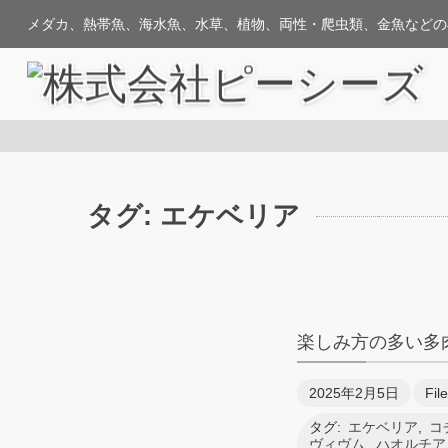
メダカ、熱帯魚、海水魚、水草、植物、両性・爬虫類、金魚などの
タグ:
エケベリア
楽しみ方の多い多
2025年2月5日
Fil
タグ:
エケベリア
,
コ
ヴィヴム
,
ハオルチア