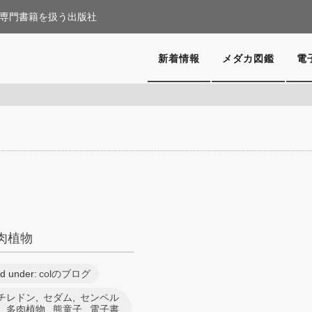
専門書籍を扱う出版社
新着情報
メダカ図鑑
電
肉植物
ed under:
colのブログ
チレドン
,
セダム
,
センペル
,
多肉植物
,
熊童子
,
電子書