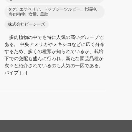
タグ:
エケベリア
,
トップシーツルビー
,
七福神
,
多肉植物
,
女雛
,
黒助
株式会社ピーシーズ
多肉植物の中でも特に人気の高いグループで
ある。 中央アメリカやメキシコなどに広く分布
するため、多くの種類が知られているが、栽培
下での交配も盛んに行われ、新たな園芸品種が
次々と紹介されているのも人気の一因である。
パイプ […]