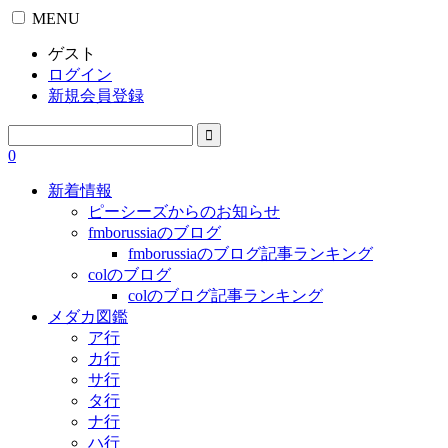
MENU
ゲスト
ログイン
新規会員登録
0
新着情報
ピーシーズからのお知らせ
fmborussiaのブログ
fmborussiaのブログ記事ランキング
colのブログ
colのブログ記事ランキング
メダカ図鑑
ア行
カ行
サ行
タ行
ナ行
ハ行